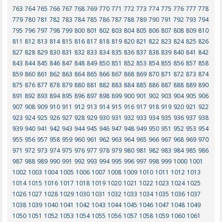
763
764
765
766
767
768
769
770
771
772
773
774
775
776
777
778
779
780
781
782
783
784
785
786
787
788
789
790
791
792
793
794
795
796
797
798
799
800
801
802
803
804
805
806
807
808
809
810
811
812
813
814
815
816
817
818
819
820
821
822
823
824
825
826
827
828
829
830
831
832
833
834
835
836
837
838
839
840
841
842
843
844
845
846
847
848
849
850
851
852
853
854
855
856
857
858
859
860
861
862
863
864
865
866
867
868
869
870
871
872
873
874
875
876
877
878
879
880
881
882
883
884
885
886
887
888
889
890
891
892
893
894
895
896
897
898
899
900
901
902
903
904
905
906
907
908
909
910
911
912
913
914
915
916
917
918
919
920
921
922
923
924
925
926
927
928
929
930
931
932
933
934
935
936
937
938
939
940
941
942
943
944
945
946
947
948
949
950
951
952
953
954
955
956
957
958
959
960
961
962
963
964
965
966
967
968
969
970
971
972
973
974
975
976
977
978
979
980
981
982
983
984
985
986
987
988
989
990
991
992
993
994
995
996
997
998
999
1000
1001
1002
1003
1004
1005
1006
1007
1008
1009
1010
1011
1012
1013
1014
1015
1016
1017
1018
1019
1020
1021
1022
1023
1024
1025
1026
1027
1028
1029
1030
1031
1032
1033
1034
1035
1036
1037
1038
1039
1040
1041
1042
1043
1044
1045
1046
1047
1048
1049
1050
1051
1052
1053
1054
1055
1056
1057
1058
1059
1060
1061