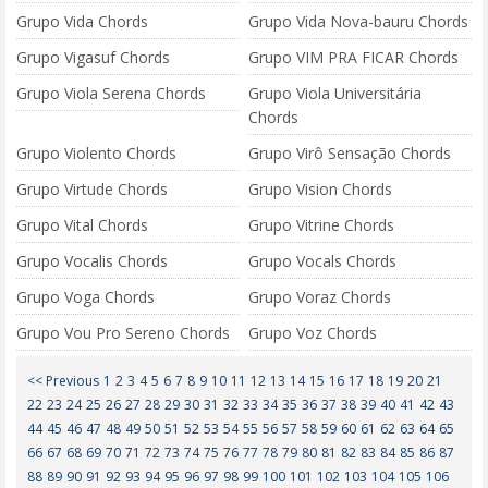
Grupo Vida Chords
Grupo Vida Nova-bauru Chords
Grupo Vigasuf Chords
Grupo VIM PRA FICAR Chords
Grupo Viola Serena Chords
Grupo Viola Universitária
Chords
Grupo Violento Chords
Grupo Virô Sensação Chords
Grupo Virtude Chords
Grupo Vision Chords
Grupo Vital Chords
Grupo Vitrine Chords
Grupo Vocalis Chords
Grupo Vocals Chords
Grupo Voga Chords
Grupo Voraz Chords
Grupo Vou Pro Sereno Chords
Grupo Voz Chords
<< Previous
1
2
3
4
5
6
7
8
9
10
11
12
13
14
15
16
17
18
19
20
21
22
23
24
25
26
27
28
29
30
31
32
33
34
35
36
37
38
39
40
41
42
43
44
45
46
47
48
49
50
51
52
53
54
55
56
57
58
59
60
61
62
63
64
65
66
67
68
69
70
71
72
73
74
75
76
77
78
79
80
81
82
83
84
85
86
87
88
89
90
91
92
93
94
95
96
97
98
99
100
101
102
103
104
105
106