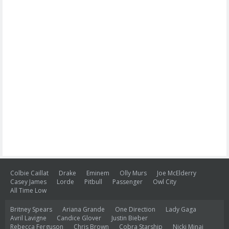
Colbie Caillat
Drake
Eminem
Olly Murs
Joe McElderry
Casey James
Lorde
Pitbull
Passenger
Owl City
All Time Low
Britney Spears
Ariana Grande
One Direction
Lady Gaga
Avril Lavigne
Candice Glover
Justin Bieber
Rebecca Ferguson
Chris Brown
Cobra Starship
Nicki Minaj