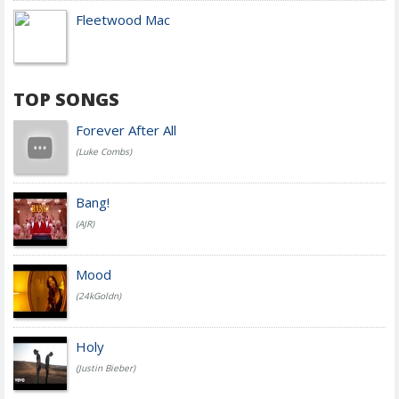
Fleetwood Mac
TOP SONGS
Forever After All
(Luke Combs)
Bang!
(AJR)
Mood
(24kGoldn)
Holy
(Justin Bieber)