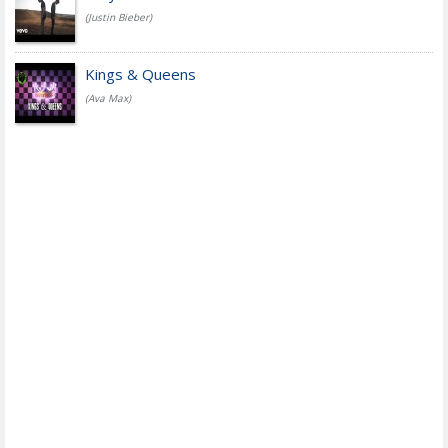
(Justin Bieber)
Kings & Queens
(Ava Max)