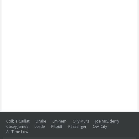
Colbie Caillat
Drake
Eminem
Olly Murs
Joe McElderry
Casey James
Lorde
Pitbull
Passenger
Owl City
All Time Low