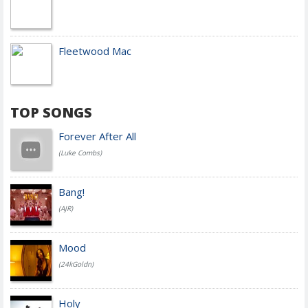
Fleetwood Mac
TOP SONGS
Forever After All
(Luke Combs)
Bang!
(AJR)
Mood
(24kGoldn)
Holy