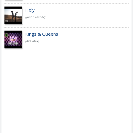
Holy
(Justin Bieber)
Kings & Queens
(Ava Max)