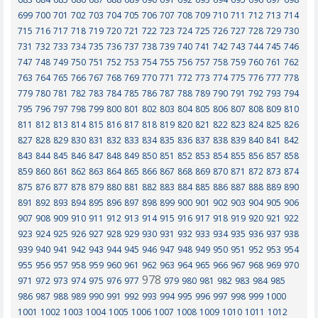
699
700
701
702
703
704
705
706
707
708
709
710
711
712
713
714
715
716
717
718
719
720
721
722
723
724
725
726
727
728
729
730
731
732
733
734
735
736
737
738
739
740
741
742
743
744
745
746
747
748
749
750
751
752
753
754
755
756
757
758
759
760
761
762
763
764
765
766
767
768
769
770
771
772
773
774
775
776
777
778
779
780
781
782
783
784
785
786
787
788
789
790
791
792
793
794
795
796
797
798
799
800
801
802
803
804
805
806
807
808
809
810
811
812
813
814
815
816
817
818
819
820
821
822
823
824
825
826
827
828
829
830
831
832
833
834
835
836
837
838
839
840
841
842
843
844
845
846
847
848
849
850
851
852
853
854
855
856
857
858
859
860
861
862
863
864
865
866
867
868
869
870
871
872
873
874
875
876
877
878
879
880
881
882
883
884
885
886
887
888
889
890
891
892
893
894
895
896
897
898
899
900
901
902
903
904
905
906
907
908
909
910
911
912
913
914
915
916
917
918
919
920
921
922
923
924
925
926
927
928
929
930
931
932
933
934
935
936
937
938
939
940
941
942
943
944
945
946
947
948
949
950
951
952
953
954
955
956
957
958
959
960
961
962
963
964
965
966
967
968
969
970
978
971
972
973
974
975
976
977
979
980
981
982
983
984
985
986
987
988
989
990
991
992
993
994
995
996
997
998
999
1000
1001
1002
1003
1004
1005
1006
1007
1008
1009
1010
1011
1012