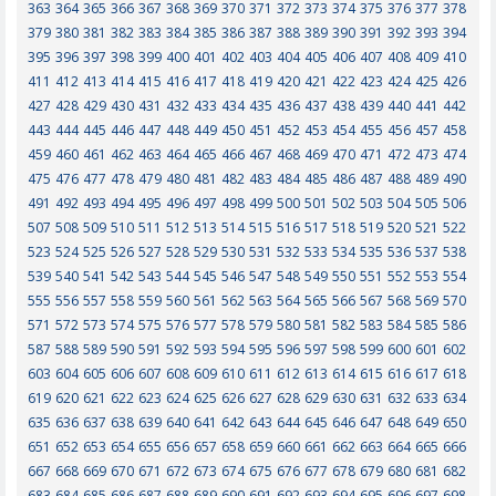
363
364
365
366
367
368
369
370
371
372
373
374
375
376
377
378
379
380
381
382
383
384
385
386
387
388
389
390
391
392
393
394
395
396
397
398
399
400
401
402
403
404
405
406
407
408
409
410
411
412
413
414
415
416
417
418
419
420
421
422
423
424
425
426
427
428
429
430
431
432
433
434
435
436
437
438
439
440
441
442
443
444
445
446
447
448
449
450
451
452
453
454
455
456
457
458
459
460
461
462
463
464
465
466
467
468
469
470
471
472
473
474
475
476
477
478
479
480
481
482
483
484
485
486
487
488
489
490
491
492
493
494
495
496
497
498
499
500
501
502
503
504
505
506
507
508
509
510
511
512
513
514
515
516
517
518
519
520
521
522
523
524
525
526
527
528
529
530
531
532
533
534
535
536
537
538
539
540
541
542
543
544
545
546
547
548
549
550
551
552
553
554
555
556
557
558
559
560
561
562
563
564
565
566
567
568
569
570
571
572
573
574
575
576
577
578
579
580
581
582
583
584
585
586
587
588
589
590
591
592
593
594
595
596
597
598
599
600
601
602
603
604
605
606
607
608
609
610
611
612
613
614
615
616
617
618
619
620
621
622
623
624
625
626
627
628
629
630
631
632
633
634
635
636
637
638
639
640
641
642
643
644
645
646
647
648
649
650
651
652
653
654
655
656
657
658
659
660
661
662
663
664
665
666
667
668
669
670
671
672
673
674
675
676
677
678
679
680
681
682
683
684
685
686
687
688
689
690
691
692
693
694
695
696
697
698