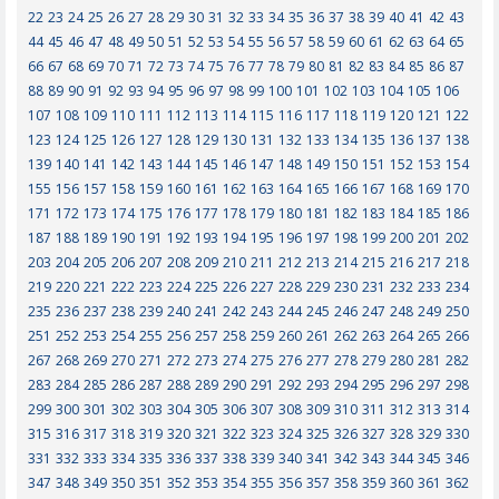
22
23
24
25
26
27
28
29
30
31
32
33
34
35
36
37
38
39
40
41
42
43
44
45
46
47
48
49
50
51
52
53
54
55
56
57
58
59
60
61
62
63
64
65
66
67
68
69
70
71
72
73
74
75
76
77
78
79
80
81
82
83
84
85
86
87
88
89
90
91
92
93
94
95
96
97
98
99
100
101
102
103
104
105
106
107
108
109
110
111
112
113
114
115
116
117
118
119
120
121
122
123
124
125
126
127
128
129
130
131
132
133
134
135
136
137
138
139
140
141
142
143
144
145
146
147
148
149
150
151
152
153
154
155
156
157
158
159
160
161
162
163
164
165
166
167
168
169
170
171
172
173
174
175
176
177
178
179
180
181
182
183
184
185
186
187
188
189
190
191
192
193
194
195
196
197
198
199
200
201
202
203
204
205
206
207
208
209
210
211
212
213
214
215
216
217
218
219
220
221
222
223
224
225
226
227
228
229
230
231
232
233
234
235
236
237
238
239
240
241
242
243
244
245
246
247
248
249
250
251
252
253
254
255
256
257
258
259
260
261
262
263
264
265
266
267
268
269
270
271
272
273
274
275
276
277
278
279
280
281
282
283
284
285
286
287
288
289
290
291
292
293
294
295
296
297
298
299
300
301
302
303
304
305
306
307
308
309
310
311
312
313
314
315
316
317
318
319
320
321
322
323
324
325
326
327
328
329
330
331
332
333
334
335
336
337
338
339
340
341
342
343
344
345
346
347
348
349
350
351
352
353
354
355
356
357
358
359
360
361
362