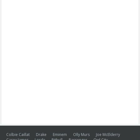
Colbie Caillat
Drake
Eminem
Olly Murs
Joe McElderry
Casey James
Lorde
Pitbull
Passenger
Owl City