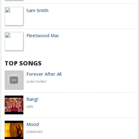
Sam Smith
Fleetwood Mac
TOP SONGS
Forever After All
(Luke Combs)
Bang!
(AJR)
Mood
(24kGoldn)