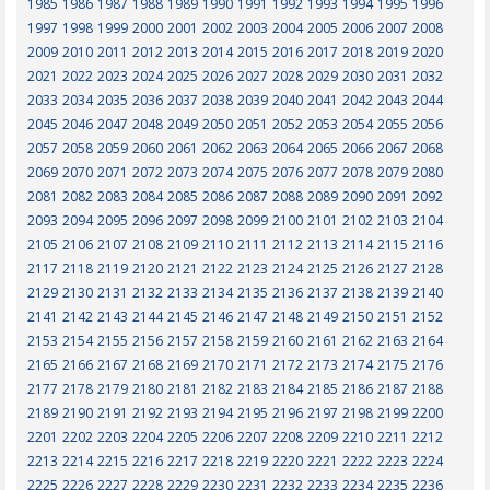
1985
1986
1987
1988
1989
1990
1991
1992
1993
1994
1995
1996
1997
1998
1999
2000
2001
2002
2003
2004
2005
2006
2007
2008
2009
2010
2011
2012
2013
2014
2015
2016
2017
2018
2019
2020
2021
2022
2023
2024
2025
2026
2027
2028
2029
2030
2031
2032
2033
2034
2035
2036
2037
2038
2039
2040
2041
2042
2043
2044
2045
2046
2047
2048
2049
2050
2051
2052
2053
2054
2055
2056
2057
2058
2059
2060
2061
2062
2063
2064
2065
2066
2067
2068
2069
2070
2071
2072
2073
2074
2075
2076
2077
2078
2079
2080
2081
2082
2083
2084
2085
2086
2087
2088
2089
2090
2091
2092
2093
2094
2095
2096
2097
2098
2099
2100
2101
2102
2103
2104
2105
2106
2107
2108
2109
2110
2111
2112
2113
2114
2115
2116
2117
2118
2119
2120
2121
2122
2123
2124
2125
2126
2127
2128
2129
2130
2131
2132
2133
2134
2135
2136
2137
2138
2139
2140
2141
2142
2143
2144
2145
2146
2147
2148
2149
2150
2151
2152
2153
2154
2155
2156
2157
2158
2159
2160
2161
2162
2163
2164
2165
2166
2167
2168
2169
2170
2171
2172
2173
2174
2175
2176
2177
2178
2179
2180
2181
2182
2183
2184
2185
2186
2187
2188
2189
2190
2191
2192
2193
2194
2195
2196
2197
2198
2199
2200
2201
2202
2203
2204
2205
2206
2207
2208
2209
2210
2211
2212
2213
2214
2215
2216
2217
2218
2219
2220
2221
2222
2223
2224
2225
2226
2227
2228
2229
2230
2231
2232
2233
2234
2235
2236