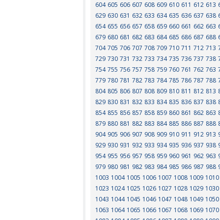
604
605
606
607
608
609
610
611
612
613
629
630
631
632
633
634
635
636
637
638
654
655
656
657
658
659
660
661
662
663
679
680
681
682
683
684
685
686
687
688
704
705
706
707
708
709
710
711
712
713
729
730
731
732
733
734
735
736
737
738
754
755
756
757
758
759
760
761
762
763
779
780
781
782
783
784
785
786
787
788
804
805
806
807
808
809
810
811
812
813
829
830
831
832
833
834
835
836
837
838
854
855
856
857
858
859
860
861
862
863
879
880
881
882
883
884
885
886
887
888
904
905
906
907
908
909
910
911
912
913
929
930
931
932
933
934
935
936
937
938
954
955
956
957
958
959
960
961
962
963
979
980
981
982
983
984
985
986
987
988
1003
1004
1005
1006
1007
1008
1009
1010
1023
1024
1025
1026
1027
1028
1029
1030
1043
1044
1045
1046
1047
1048
1049
1050
1063
1064
1065
1066
1067
1068
1069
1070