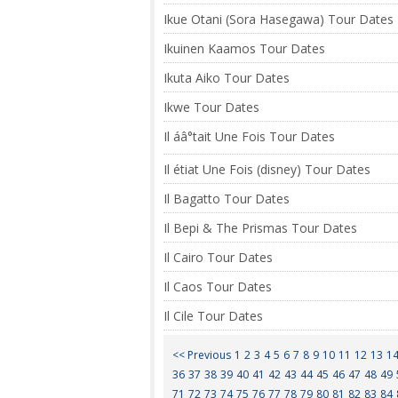
Ikue Otani (Sora Hasegawa) Tour Dates
Ikuinen Kaamos Tour Dates
Ikuta Aiko Tour Dates
Ikwe Tour Dates
Il áâ°tait Une Fois Tour Dates
Il étiat Une Fois (disney) Tour Dates
Il Bagatto Tour Dates
Il Bepi & The Prismas Tour Dates
Il Cairo Tour Dates
Il Caos Tour Dates
Il Cile Tour Dates
<< Previous
1
2
3
4
5
6
7
8
9
10
11
12
13
1
36
37
38
39
40
41
42
43
44
45
46
47
48
49
71
72
73
74
75
76
77
78
79
80
81
82
83
84