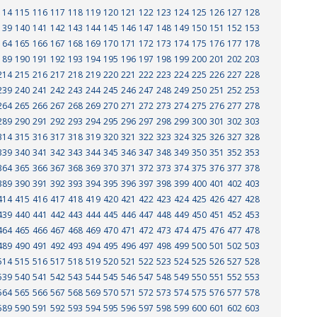
114
115
116
117
118
119
120
121
122
123
124
125
126
127
128
139
140
141
142
143
144
145
146
147
148
149
150
151
152
153
164
165
166
167
168
169
170
171
172
173
174
175
176
177
178
189
190
191
192
193
194
195
196
197
198
199
200
201
202
203
214
215
216
217
218
219
220
221
222
223
224
225
226
227
228
239
240
241
242
243
244
245
246
247
248
249
250
251
252
253
264
265
266
267
268
269
270
271
272
273
274
275
276
277
278
289
290
291
292
293
294
295
296
297
298
299
300
301
302
303
314
315
316
317
318
319
320
321
322
323
324
325
326
327
328
339
340
341
342
343
344
345
346
347
348
349
350
351
352
353
364
365
366
367
368
369
370
371
372
373
374
375
376
377
378
389
390
391
392
393
394
395
396
397
398
399
400
401
402
403
414
415
416
417
418
419
420
421
422
423
424
425
426
427
428
439
440
441
442
443
444
445
446
447
448
449
450
451
452
453
464
465
466
467
468
469
470
471
472
473
474
475
476
477
478
489
490
491
492
493
494
495
496
497
498
499
500
501
502
503
514
515
516
517
518
519
520
521
522
523
524
525
526
527
528
539
540
541
542
543
544
545
546
547
548
549
550
551
552
553
564
565
566
567
568
569
570
571
572
573
574
575
576
577
578
589
590
591
592
593
594
595
596
597
598
599
600
601
602
603