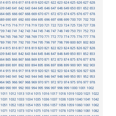
614
615
616
617
618
619
620
621
622
623
624
625
626
627
628
639
640
641
642
643
644
645
646
647
648
649
650
651
652
653
664
665
666
667
668
669
670
671
672
673
674
675
676
677
678
689
690
691
692
693
694
695
696
697
698
699
700
701
702
703
714
715
716
717
718
719
720
721
722
723
724
725
726
727
728
739
740
741
742
743
744
745
746
747
748
749
750
751
752
753
764
765
766
767
768
769
770
771
772
773
774
775
776
777
778
789
790
791
792
793
794
795
796
797
798
799
800
801
802
803
814
815
816
817
818
819
820
821
822
823
824
825
826
827
828
839
840
841
842
843
844
845
846
847
848
849
850
851
852
853
864
865
866
867
868
869
870
871
872
873
874
875
876
877
878
889
890
891
892
893
894
895
896
897
898
899
900
901
902
903
914
915
916
917
918
919
920
921
922
923
924
925
926
927
928
939
940
941
942
943
944
945
946
947
948
949
950
951
952
953
964
965
966
967
968
969
970
971
972
973
974
975
976
977
978
989
990
991
992
993
994
995
996
997
998
999
1000
1001
1002
1011
1012
1013
1014
1015
1016
1017
1018
1019
1020
1021
1022
1031
1032
1033
1034
1035
1036
1037
1038
1039
1040
1041
1042
1051
1052
1053
1054
1055
1056
1057
1058
1059
1060
1061
1062
1071
1072
1073
1074
1075
1076
1077
1078
1079
1080
1081
1082