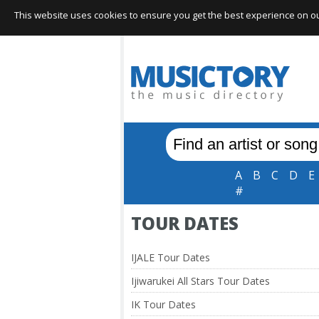
This website uses cookies to ensure you get the best experience on our 
A
B
C
D
E
#
TOUR DATES
IJALE Tour Dates
Ijiwarukei All Stars Tour Dates
IK Tour Dates