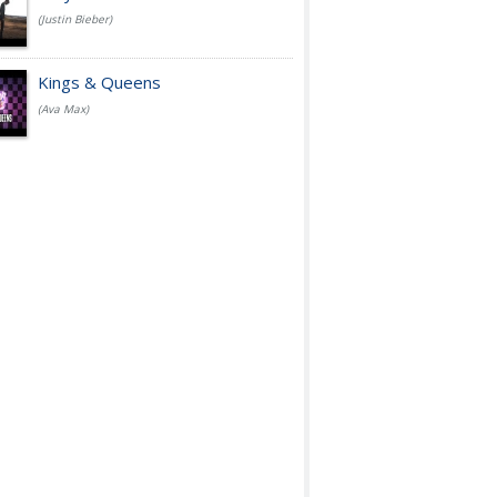
(Justin Bieber)
Kings & Queens
(Ava Max)