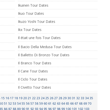
Ikuinen Tour Dates
Ikuo Tour Dates
Ikuzo Yoshi Tour Dates
Ikx Tour Dates
Il était une fois Tour Dates
Il Bacio Della Medusa Tour Dates
Il Balletto Di Bronzo Tour Dates
Il Branco Tour Dates
Il Cane Tour Dates
Il Ciclo Tour Dates
Il Civetto Tour Dates
4
15
16
17
18
19
20
21
22
23
24
25
26
27
28
29
30
31
32
33
34
35
50
51
52
53
54
55
56
57
58
59
60
61
62
63
64
65
66
67
68
69
70
85
86
87
88
89
90
91
92
93
94
95
96
97
98
99
100
101
102
103