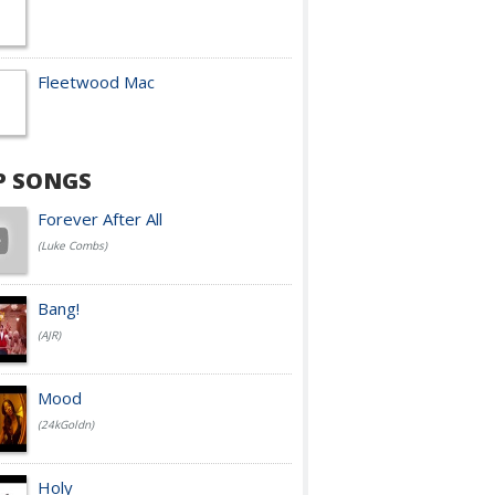
Fleetwood Mac
P SONGS
Forever After All
(Luke Combs)
Bang!
(AJR)
Mood
(24kGoldn)
Holy