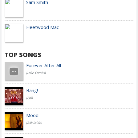
Sam Smith
Fleetwood Mac
TOP SONGS
Forever After All
(Luke Combs)
Bang!
(AJR)
Mood
(24kGoldn)