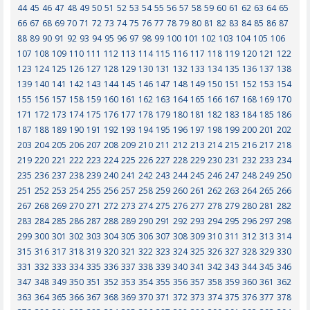
44
45
46
47
48
49
50
51
52
53
54
55
56
57
58
59
60
61
62
63
64
65
66
67
68
69
70
71
72
73
74
75
76
77
78
79
80
81
82
83
84
85
86
87
88
89
90
91
92
93
94
95
96
97
98
99
100
101
102
103
104
105
106
107
108
109
110
111
112
113
114
115
116
117
118
119
120
121
122
123
124
125
126
127
128
129
130
131
132
133
134
135
136
137
138
139
140
141
142
143
144
145
146
147
148
149
150
151
152
153
154
155
156
157
158
159
160
161
162
163
164
165
166
167
168
169
170
171
172
173
174
175
176
177
178
179
180
181
182
183
184
185
186
187
188
189
190
191
192
193
194
195
196
197
198
199
200
201
202
203
204
205
206
207
208
209
210
211
212
213
214
215
216
217
218
219
220
221
222
223
224
225
226
227
228
229
230
231
232
233
234
235
236
237
238
239
240
241
242
243
244
245
246
247
248
249
250
251
252
253
254
255
256
257
258
259
260
261
262
263
264
265
266
267
268
269
270
271
272
273
274
275
276
277
278
279
280
281
282
283
284
285
286
287
288
289
290
291
292
293
294
295
296
297
298
299
300
301
302
303
304
305
306
307
308
309
310
311
312
313
314
315
316
317
318
319
320
321
322
323
324
325
326
327
328
329
330
331
332
333
334
335
336
337
338
339
340
341
342
343
344
345
346
347
348
349
350
351
352
353
354
355
356
357
358
359
360
361
362
363
364
365
366
367
368
369
370
371
372
373
374
375
376
377
378