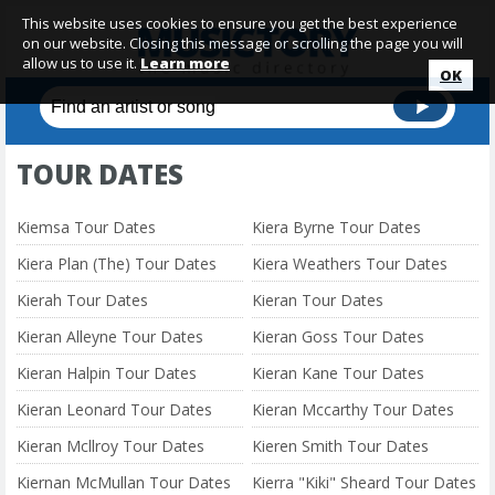
This website uses cookies to ensure you get the best experience
on our website. Closing this message or scrolling the page you will
allow us to use it.
Learn more
OK
TOUR DATES
Kiemsa Tour Dates
Kiera Byrne Tour Dates
Kiera Plan (The) Tour Dates
Kiera Weathers Tour Dates
Kierah Tour Dates
Kieran Tour Dates
Kieran Alleyne Tour Dates
Kieran Goss Tour Dates
Kieran Halpin Tour Dates
Kieran Kane Tour Dates
Kieran Leonard Tour Dates
Kieran Mccarthy Tour Dates
Kieran Mcllroy Tour Dates
Kieren Smith Tour Dates
Kiernan McMullan Tour Dates
Kierra "Kiki" Sheard Tour Dates