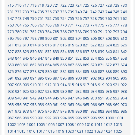
715
716
717
718
719
720
721
722
723
724
725
726
727
728
729
730
731
732
733
734
735
736
737
738
739
740
741
742
743
744
745
746
747
748
749
750
751
752
753
754
755
756
757
758
759
760
761
762
763
764
765
766
767
768
769
770
771
772
773
774
775
776
777
778
779
780
781
782
783
784
785
786
787
788
789
790
791
792
793
794
795
796
797
798
799
800
801
802
803
804
805
806
807
808
809
810
811
812
813
814
815
816
817
818
819
820
821
822
823
824
825
826
827
828
829
830
831
832
833
834
835
836
837
838
839
840
841
842
843
844
845
846
847
848
849
850
851
852
853
854
855
856
857
858
859
860
861
862
863
864
865
866
867
868
869
870
871
872
873
874
875
876
877
878
879
880
881
882
883
884
885
886
887
888
889
890
891
892
893
894
895
896
897
898
899
900
901
902
903
904
905
906
907
908
909
910
911
912
913
914
915
916
917
918
919
920
921
922
923
924
925
926
927
928
929
930
931
932
933
934
935
936
937
938
939
940
941
942
943
944
945
946
947
948
949
950
951
952
953
954
955
956
957
958
959
960
961
962
963
964
965
966
967
968
969
970
971
972
973
974
975
976
977
978
979
980
981
982
983
984
985
986
987
988
989
990
991
992
993
994
995
996
997
998
999
1000
1001
1002
1003
1004
1005
1006
1007
1008
1009
1010
1011
1012
1013
1014
1015
1016
1017
1018
1019
1020
1021
1022
1023
1024
1025