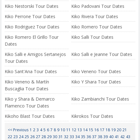
Kiko Nestorski Tour Dates
Kiko Padovani Tour Dates
Kiko Perrone Tour Dates
Kiko Rivera Tour Dates
Kiko Rodriguez Tour Dates
Kiko Romero Tour Dates
Kiko Romero El Grillo Tour
Kiko Salli Tour Dates
Dates
Kiko Salli e Amigos Sertanejos
Kiko Salli e Jeanne Tour Dates
Tour Dates
Kiko Sant'Ana Tour Dates
Kiko Veneno Tour Dates
Kiko Veneno & Martín
Kiko Y Shara Tour Dates
Buscaglia Tour Dates
Kiko y Shara & Demarco
Kiko Zambianchi Tour Dates
Flamenco Tour Dates
Kikoho Blast Tour Dates
Kikrokos Tour Dates
<< Previous
1
2
3
4
5
6
7
8
9
10
11
12
13
14
15
16
17
18
19
20
21
22
23
24
25
26
27
28
29
30
31
32
33
34
35
36
37
38
39
40
41
42
43