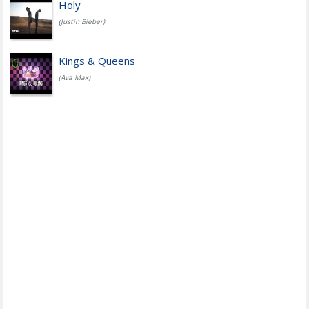
Holy
(Justin Bieber)
Kings & Queens
(Ava Max)