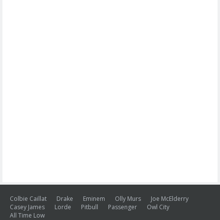
Colbie Caillat
Drake
Eminem
Olly Murs
Joe McElderry
Casey James
Lorde
Pitbull
Passenger
Owl City
All Time Low