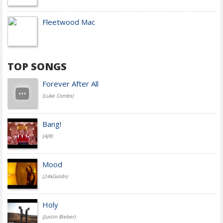
Fleetwood Mac
TOP SONGS
Forever After All
(Luke Combs)
Bang!
(AJR)
Mood
(24kGoldn)
Holy
(Justin Bieber)