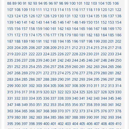
88
89
90
91
92
93
94
95
96
97
98
99
100
101
102
103
104
105
106
107
108
109
110
111
112
113
114
115
116
117
118
119
120
121
122
123
124
125
126
127
128
129
130
131
132
133
134
135
136
137
138
139
140
141
142
143
144
145
146
147
148
149
150
151
152
153
154
155
156
157
158
159
160
161
162
163
164
165
166
167
168
169
170
171
172
173
174
175
176
177
178
179
180
181
182
183
184
185
186
187
188
189
190
191
192
193
194
195
196
197
198
199
200
201
202
203
204
205
206
207
208
209
210
211
212
213
214
215
216
217
218
219
220
221
222
223
224
225
226
227
228
229
230
231
232
233
234
235
236
237
238
239
240
241
242
243
244
245
246
247
248
249
250
251
252
253
254
255
256
257
258
259
260
261
262
263
264
265
266
267
268
269
270
271
272
273
274
275
276
277
278
279
280
281
282
283
284
285
286
287
288
289
290
291
292
293
294
295
296
297
298
299
300
301
302
303
304
305
306
307
308
309
310
311
312
313
314
315
316
317
318
319
320
321
322
323
324
325
326
327
328
329
330
331
332
333
334
335
336
337
338
339
340
341
342
343
344
345
346
347
348
349
350
351
352
353
354
355
356
357
358
359
360
361
362
363
364
365
366
367
368
369
370
371
372
373
374
375
376
377
378
379
380
381
382
383
384
385
386
387
388
389
390
391
392
393
394
395
396
397
398
399
400
401
402
403
404
405
406
407
408
409
410