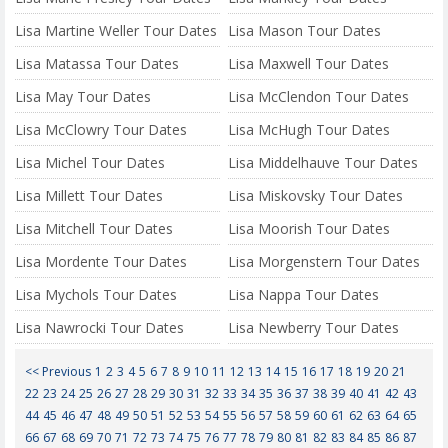
Lisa Martine Weller Tour Dates
Lisa Mason Tour Dates
Lisa Matassa Tour Dates
Lisa Maxwell Tour Dates
Lisa May Tour Dates
Lisa McClendon Tour Dates
Lisa McClowry Tour Dates
Lisa McHugh Tour Dates
Lisa Michel Tour Dates
Lisa Middelhauve Tour Dates
Lisa Millett Tour Dates
Lisa Miskovsky Tour Dates
Lisa Mitchell Tour Dates
Lisa Moorish Tour Dates
Lisa Mordente Tour Dates
Lisa Morgenstern Tour Dates
Lisa Mychols Tour Dates
Lisa Nappa Tour Dates
Lisa Nawrocki Tour Dates
Lisa Newberry Tour Dates
<< Previous
1
2
3
4
5
6
7
8
9
10
11
12
13
14
15
16
17
18
19
20
21
22
23
24
25
26
27
28
29
30
31
32
33
34
35
36
37
38
39
40
41
42
43
44
45
46
47
48
49
50
51
52
53
54
55
56
57
58
59
60
61
62
63
64
65
66
67
68
69
70
71
72
73
74
75
76
77
78
79
80
81
82
83
84
85
86
87