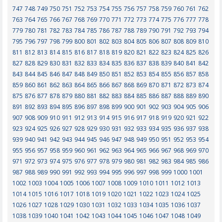
747
748
749
750
751
752
753
754
755
756
757
758
759
760
761
762
763
764
765
766
767
768
769
770
771
772
773
774
775
776
777
778
779
780
781
782
783
784
785
786
787
788
789
790
791
792
793
794
795
796
797
798
799
800
801
802
803
804
805
806
807
808
809
810
811
812
813
814
815
816
817
818
819
820
821
822
823
824
825
826
827
828
829
830
831
832
833
834
835
836
837
838
839
840
841
842
843
844
845
846
847
848
849
850
851
852
853
854
855
856
857
858
859
860
861
862
863
864
865
866
867
868
869
870
871
872
873
874
875
876
877
878
879
880
881
882
883
884
885
886
887
888
889
890
891
892
893
894
895
896
897
898
899
900
901
902
903
904
905
906
907
908
909
910
911
912
913
914
915
916
917
918
919
920
921
922
923
924
925
926
927
928
929
930
931
932
933
934
935
936
937
938
939
940
941
942
943
944
945
946
947
948
949
950
951
952
953
954
955
956
957
958
959
960
961
962
963
964
965
966
967
968
969
970
971
972
973
974
975
976
977
978
979
980
981
982
983
984
985
986
987
988
989
990
991
992
993
994
995
996
997
998
999
1000
1001
1002
1003
1004
1005
1006
1007
1008
1009
1010
1011
1012
1013
1014
1015
1016
1017
1018
1019
1020
1021
1022
1023
1024
1025
1026
1027
1028
1029
1030
1031
1032
1033
1034
1035
1036
1037
1038
1039
1040
1041
1042
1043
1044
1045
1046
1047
1048
1049