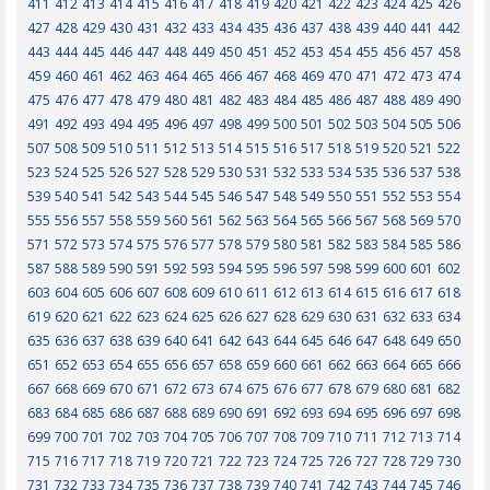
411
412
413
414
415
416
417
418
419
420
421
422
423
424
425
426
427
428
429
430
431
432
433
434
435
436
437
438
439
440
441
442
443
444
445
446
447
448
449
450
451
452
453
454
455
456
457
458
459
460
461
462
463
464
465
466
467
468
469
470
471
472
473
474
475
476
477
478
479
480
481
482
483
484
485
486
487
488
489
490
491
492
493
494
495
496
497
498
499
500
501
502
503
504
505
506
507
508
509
510
511
512
513
514
515
516
517
518
519
520
521
522
523
524
525
526
527
528
529
530
531
532
533
534
535
536
537
538
539
540
541
542
543
544
545
546
547
548
549
550
551
552
553
554
555
556
557
558
559
560
561
562
563
564
565
566
567
568
569
570
571
572
573
574
575
576
577
578
579
580
581
582
583
584
585
586
587
588
589
590
591
592
593
594
595
596
597
598
599
600
601
602
603
604
605
606
607
608
609
610
611
612
613
614
615
616
617
618
619
620
621
622
623
624
625
626
627
628
629
630
631
632
633
634
635
636
637
638
639
640
641
642
643
644
645
646
647
648
649
650
651
652
653
654
655
656
657
658
659
660
661
662
663
664
665
666
667
668
669
670
671
672
673
674
675
676
677
678
679
680
681
682
683
684
685
686
687
688
689
690
691
692
693
694
695
696
697
698
699
700
701
702
703
704
705
706
707
708
709
710
711
712
713
714
715
716
717
718
719
720
721
722
723
724
725
726
727
728
729
730
731
732
733
734
735
736
737
738
739
740
741
742
743
744
745
746