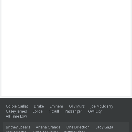
Colbie Caillat
Drake
Eminem
Olly Murs
Joe McElderry
Casey James
Lorde
Pitbull
Passenger
Owl City
All Time Low
Britney Spears
Ariana Grande
One Direction
Lady Gaga