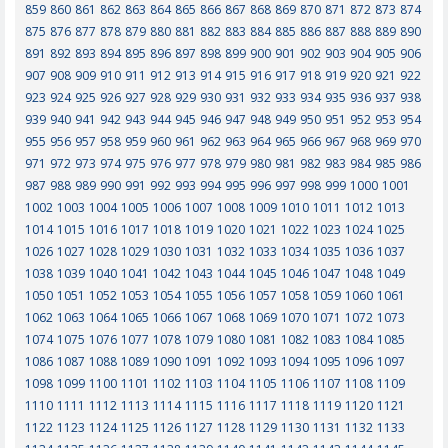
859
860
861
862
863
864
865
866
867
868
869
870
871
872
873
874
875
876
877
878
879
880
881
882
883
884
885
886
887
888
889
890
891
892
893
894
895
896
897
898
899
900
901
902
903
904
905
906
907
908
909
910
911
912
913
914
915
916
917
918
919
920
921
922
923
924
925
926
927
928
929
930
931
932
933
934
935
936
937
938
939
940
941
942
943
944
945
946
947
948
949
950
951
952
953
954
955
956
957
958
959
960
961
962
963
964
965
966
967
968
969
970
971
972
973
974
975
976
977
978
979
980
981
982
983
984
985
986
987
988
989
990
991
992
993
994
995
996
997
998
999
1000
1001
1002
1003
1004
1005
1006
1007
1008
1009
1010
1011
1012
1013
1014
1015
1016
1017
1018
1019
1020
1021
1022
1023
1024
1025
1026
1027
1028
1029
1030
1031
1032
1033
1034
1035
1036
1037
1038
1039
1040
1041
1042
1043
1044
1045
1046
1047
1048
1049
1050
1051
1052
1053
1054
1055
1056
1057
1058
1059
1060
1061
1062
1063
1064
1065
1066
1067
1068
1069
1070
1071
1072
1073
1074
1075
1076
1077
1078
1079
1080
1081
1082
1083
1084
1085
1086
1087
1088
1089
1090
1091
1092
1093
1094
1095
1096
1097
1098
1099
1100
1101
1102
1103
1104
1105
1106
1107
1108
1109
1110
1111
1112
1113
1114
1115
1116
1117
1118
1119
1120
1121
1122
1123
1124
1125
1126
1127
1128
1129
1130
1131
1132
1133