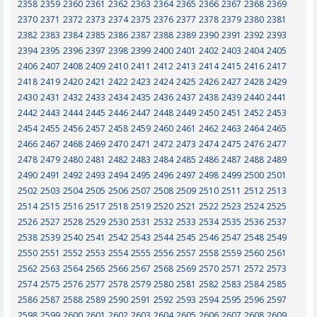
2358
2359
2360
2361
2362
2363
2364
2365
2366
2367
2368
2369
2370
2371
2372
2373
2374
2375
2376
2377
2378
2379
2380
2381
2382
2383
2384
2385
2386
2387
2388
2389
2390
2391
2392
2393
2394
2395
2396
2397
2398
2399
2400
2401
2402
2403
2404
2405
2406
2407
2408
2409
2410
2411
2412
2413
2414
2415
2416
2417
2418
2419
2420
2421
2422
2423
2424
2425
2426
2427
2428
2429
2430
2431
2432
2433
2434
2435
2436
2437
2438
2439
2440
2441
2442
2443
2444
2445
2446
2447
2448
2449
2450
2451
2452
2453
2454
2455
2456
2457
2458
2459
2460
2461
2462
2463
2464
2465
2466
2467
2468
2469
2470
2471
2472
2473
2474
2475
2476
2477
2478
2479
2480
2481
2482
2483
2484
2485
2486
2487
2488
2489
2490
2491
2492
2493
2494
2495
2496
2497
2498
2499
2500
2501
2502
2503
2504
2505
2506
2507
2508
2509
2510
2511
2512
2513
2514
2515
2516
2517
2518
2519
2520
2521
2522
2523
2524
2525
2526
2527
2528
2529
2530
2531
2532
2533
2534
2535
2536
2537
2538
2539
2540
2541
2542
2543
2544
2545
2546
2547
2548
2549
2550
2551
2552
2553
2554
2555
2556
2557
2558
2559
2560
2561
2562
2563
2564
2565
2566
2567
2568
2569
2570
2571
2572
2573
2574
2575
2576
2577
2578
2579
2580
2581
2582
2583
2584
2585
2586
2587
2588
2589
2590
2591
2592
2593
2594
2595
2596
2597
2598
2599
2600
2601
2602
2603
2604
2605
2606
2607
2608
2609