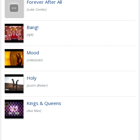
Forever After All
(Luke Combs)
Bang!
(AJR)
Mood
(24kGoldn)
Holy
(Justin Bieber)
Kings & Queens
(Ava Max)