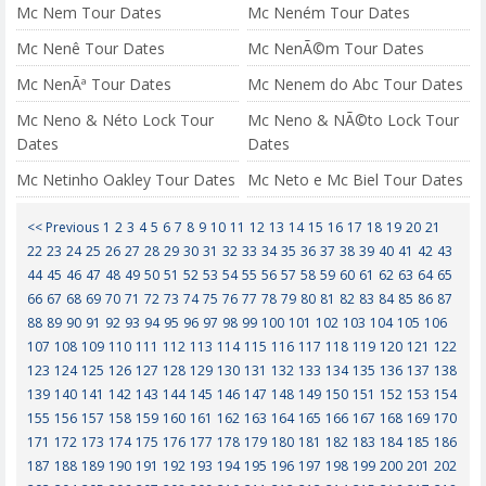
Mc Nem Tour Dates
Mc Neném Tour Dates
Mc Nenê Tour Dates
Mc NenÃ©m Tour Dates
Mc NenÃª Tour Dates
Mc Nenem do Abc Tour Dates
Mc Neno & Néto Lock Tour
Mc Neno & NÃ©to Lock Tour
Dates
Dates
Mc Netinho Oakley Tour Dates
Mc Neto e Mc Biel Tour Dates
<< Previous
1
2
3
4
5
6
7
8
9
10
11
12
13
14
15
16
17
18
19
20
21
22
23
24
25
26
27
28
29
30
31
32
33
34
35
36
37
38
39
40
41
42
43
44
45
46
47
48
49
50
51
52
53
54
55
56
57
58
59
60
61
62
63
64
65
66
67
68
69
70
71
72
73
74
75
76
77
78
79
80
81
82
83
84
85
86
87
88
89
90
91
92
93
94
95
96
97
98
99
100
101
102
103
104
105
106
107
108
109
110
111
112
113
114
115
116
117
118
119
120
121
122
123
124
125
126
127
128
129
130
131
132
133
134
135
136
137
138
139
140
141
142
143
144
145
146
147
148
149
150
151
152
153
154
155
156
157
158
159
160
161
162
163
164
165
166
167
168
169
170
171
172
173
174
175
176
177
178
179
180
181
182
183
184
185
186
187
188
189
190
191
192
193
194
195
196
197
198
199
200
201
202