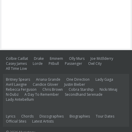
Colbie Caillat
Drake
Eminem
Olly Murs
Joe McElderry
Casey James
Lorde
Pitbull
Passenger
Owl City
All Time Low
Britney Spears
Ariana Grande
One Direction
Lady Gaga
Avril Lavigne
Candice Glover
Justin Bieber
Rebecca Ferguson
Chris Brown
Cobra Starship
Nicki Minaj
N-Dubz
A Day To Remember
Secondhand Serenade
Lady Antebellum
Lyrics
Chords
Discographies
Biographies
Tour Dates
Official Sites
Latest Artists