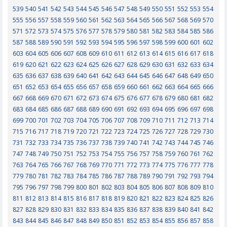
539
540
541
542
543
544
545
546
547
548
549
550
551
552
553
554
555
556
557
558
559
560
561
562
563
564
565
566
567
568
569
570
571
572
573
574
575
576
577
578
579
580
581
582
583
584
585
586
587
588
589
590
591
592
593
594
595
596
597
598
599
600
601
602
603
604
605
606
607
608
609
610
611
612
613
614
615
616
617
618
619
620
621
622
623
624
625
626
627
628
629
630
631
632
633
634
635
636
637
638
639
640
641
642
643
644
645
646
647
648
649
650
651
652
653
654
655
656
657
658
659
660
661
662
663
664
665
666
667
668
669
670
671
672
673
674
675
676
677
678
679
680
681
682
683
684
685
686
687
688
689
690
691
692
693
694
695
696
697
698
699
700
701
702
703
704
705
706
707
708
709
710
711
712
713
714
715
716
717
718
719
720
721
722
723
724
725
726
727
728
729
730
731
732
733
734
735
736
737
738
739
740
741
742
743
744
745
746
747
748
749
750
751
752
753
754
755
756
757
758
759
760
761
762
763
764
765
766
767
768
769
770
771
772
773
774
775
776
777
778
779
780
781
782
783
784
785
786
787
788
789
790
791
792
793
794
795
796
797
798
799
800
801
802
803
804
805
806
807
808
809
810
811
812
813
814
815
816
817
818
819
820
821
822
823
824
825
826
827
828
829
830
831
832
833
834
835
836
837
838
839
840
841
842
843
844
845
846
847
848
849
850
851
852
853
854
855
856
857
858