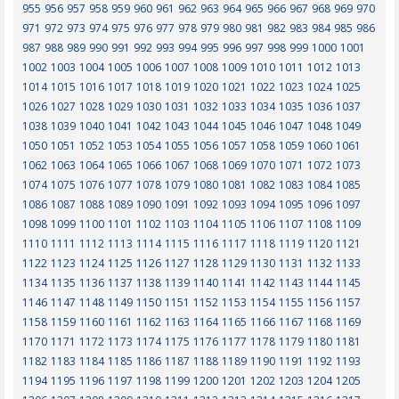
955
956
957
958
959
960
961
962
963
964
965
966
967
968
969
970
971
972
973
974
975
976
977
978
979
980
981
982
983
984
985
986
987
988
989
990
991
992
993
994
995
996
997
998
999
1000
1001
1002
1003
1004
1005
1006
1007
1008
1009
1010
1011
1012
1013
1014
1015
1016
1017
1018
1019
1020
1021
1022
1023
1024
1025
1026
1027
1028
1029
1030
1031
1032
1033
1034
1035
1036
1037
1038
1039
1040
1041
1042
1043
1044
1045
1046
1047
1048
1049
1050
1051
1052
1053
1054
1055
1056
1057
1058
1059
1060
1061
1062
1063
1064
1065
1066
1067
1068
1069
1070
1071
1072
1073
1074
1075
1076
1077
1078
1079
1080
1081
1082
1083
1084
1085
1086
1087
1088
1089
1090
1091
1092
1093
1094
1095
1096
1097
1098
1099
1100
1101
1102
1103
1104
1105
1106
1107
1108
1109
1110
1111
1112
1113
1114
1115
1116
1117
1118
1119
1120
1121
1122
1123
1124
1125
1126
1127
1128
1129
1130
1131
1132
1133
1134
1135
1136
1137
1138
1139
1140
1141
1142
1143
1144
1145
1146
1147
1148
1149
1150
1151
1152
1153
1154
1155
1156
1157
1158
1159
1160
1161
1162
1163
1164
1165
1166
1167
1168
1169
1170
1171
1172
1173
1174
1175
1176
1177
1178
1179
1180
1181
1182
1183
1184
1185
1186
1187
1188
1189
1190
1191
1192
1193
1194
1195
1196
1197
1198
1199
1200
1201
1202
1203
1204
1205