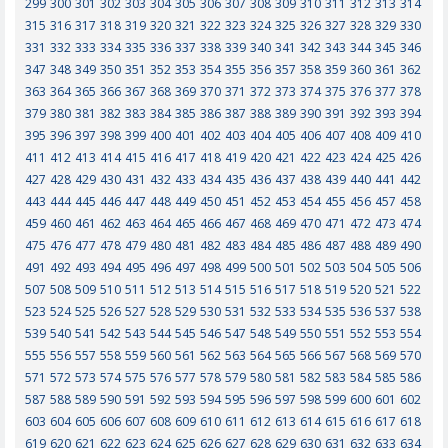
299
300
301
302
303
304
305
306
307
308
309
310
311
312
313
314
315
316
317
318
319
320
321
322
323
324
325
326
327
328
329
330
331
332
333
334
335
336
337
338
339
340
341
342
343
344
345
346
347
348
349
350
351
352
353
354
355
356
357
358
359
360
361
362
363
364
365
366
367
368
369
370
371
372
373
374
375
376
377
378
379
380
381
382
383
384
385
386
387
388
389
390
391
392
393
394
395
396
397
398
399
400
401
402
403
404
405
406
407
408
409
410
411
412
413
414
415
416
417
418
419
420
421
422
423
424
425
426
427
428
429
430
431
432
433
434
435
436
437
438
439
440
441
442
443
444
445
446
447
448
449
450
451
452
453
454
455
456
457
458
459
460
461
462
463
464
465
466
467
468
469
470
471
472
473
474
475
476
477
478
479
480
481
482
483
484
485
486
487
488
489
490
491
492
493
494
495
496
497
498
499
500
501
502
503
504
505
506
507
508
509
510
511
512
513
514
515
516
517
518
519
520
521
522
523
524
525
526
527
528
529
530
531
532
533
534
535
536
537
538
539
540
541
542
543
544
545
546
547
548
549
550
551
552
553
554
555
556
557
558
559
560
561
562
563
564
565
566
567
568
569
570
571
572
573
574
575
576
577
578
579
580
581
582
583
584
585
586
587
588
589
590
591
592
593
594
595
596
597
598
599
600
601
602
603
604
605
606
607
608
609
610
611
612
613
614
615
616
617
618
619
620
621
622
623
624
625
626
627
628
629
630
631
632
633
634