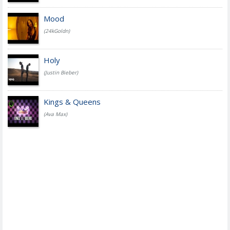
Mood
(24kGoldn)
Holy
(Justin Bieber)
Kings & Queens
(Ava Max)