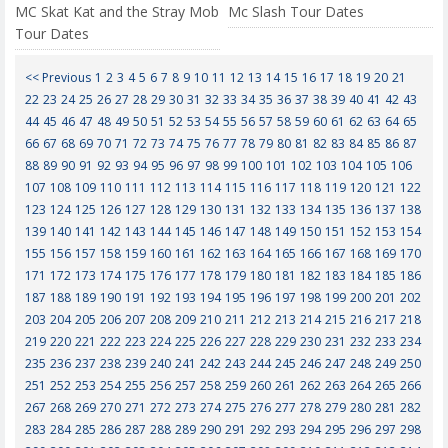
MC Skat Kat and the Stray Mob
Mc Slash Tour Dates
Tour Dates
<< Previous
1
2
3
4
5
6
7
8
9
10
11
12
13
14
15
16
17
18
19
20
21
22
23
24
25
26
27
28
29
30
31
32
33
34
35
36
37
38
39
40
41
42
43
44
45
46
47
48
49
50
51
52
53
54
55
56
57
58
59
60
61
62
63
64
65
66
67
68
69
70
71
72
73
74
75
76
77
78
79
80
81
82
83
84
85
86
87
88
89
90
91
92
93
94
95
96
97
98
99
100
101
102
103
104
105
106
107
108
109
110
111
112
113
114
115
116
117
118
119
120
121
122
123
124
125
126
127
128
129
130
131
132
133
134
135
136
137
138
139
140
141
142
143
144
145
146
147
148
149
150
151
152
153
154
155
156
157
158
159
160
161
162
163
164
165
166
167
168
169
170
171
172
173
174
175
176
177
178
179
180
181
182
183
184
185
186
187
188
189
190
191
192
193
194
195
196
197
198
199
200
201
202
203
204
205
206
207
208
209
210
211
212
213
214
215
216
217
218
219
220
221
222
223
224
225
226
227
228
229
230
231
232
233
234
235
236
237
238
239
240
241
242
243
244
245
246
247
248
249
250
251
252
253
254
255
256
257
258
259
260
261
262
263
264
265
266
267
268
269
270
271
272
273
274
275
276
277
278
279
280
281
282
283
284
285
286
287
288
289
290
291
292
293
294
295
296
297
298