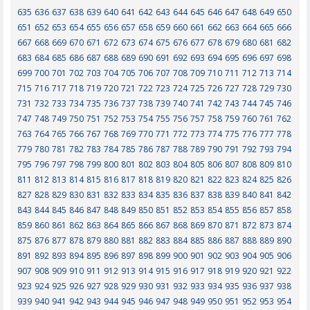
635
636
637
638
639
640
641
642
643
644
645
646
647
648
649
650
651
652
653
654
655
656
657
658
659
660
661
662
663
664
665
666
667
668
669
670
671
672
673
674
675
676
677
678
679
680
681
682
683
684
685
686
687
688
689
690
691
692
693
694
695
696
697
698
699
700
701
702
703
704
705
706
707
708
709
710
711
712
713
714
715
716
717
718
719
720
721
722
723
724
725
726
727
728
729
730
731
732
733
734
735
736
737
738
739
740
741
742
743
744
745
746
747
748
749
750
751
752
753
754
755
756
757
758
759
760
761
762
763
764
765
766
767
768
769
770
771
772
773
774
775
776
777
778
779
780
781
782
783
784
785
786
787
788
789
790
791
792
793
794
795
796
797
798
799
800
801
802
803
804
805
806
807
808
809
810
811
812
813
814
815
816
817
818
819
820
821
822
823
824
825
826
827
828
829
830
831
832
833
834
835
836
837
838
839
840
841
842
843
844
845
846
847
848
849
850
851
852
853
854
855
856
857
858
859
860
861
862
863
864
865
866
867
868
869
870
871
872
873
874
875
876
877
878
879
880
881
882
883
884
885
886
887
888
889
890
891
892
893
894
895
896
897
898
899
900
901
902
903
904
905
906
907
908
909
910
911
912
913
914
915
916
917
918
919
920
921
922
923
924
925
926
927
928
929
930
931
932
933
934
935
936
937
938
939
940
941
942
943
944
945
946
947
948
949
950
951
952
953
954