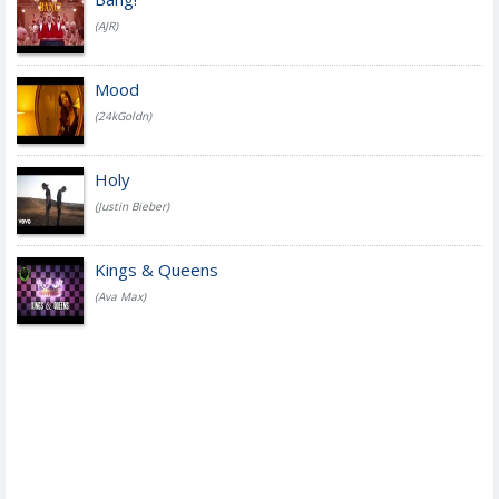
(AJR)
Mood
(24kGoldn)
Holy
(Justin Bieber)
Kings & Queens
(Ava Max)