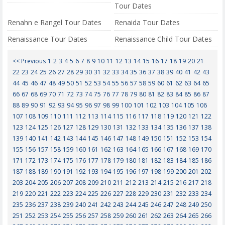
Tour Dates
Renahn e Rangel Tour Dates
Renaida Tour Dates
Renaissance Tour Dates
Renaissance Child Tour Dates
<< Previous
1
2
3
4
5
6
7
8
9
10
11
12
13
14
15
16
17
18
19
20
21
22
23
24
25
26
27
28
29
30
31
32
33
34
35
36
37
38
39
40
41
42
43
44
45
46
47
48
49
50
51
52
53
54
55
56
57
58
59
60
61
62
63
64
65
66
67
68
69
70
71
72
73
74
75
76
77
78
79
80
81
82
83
84
85
86
87
88
89
90
91
92
93
94
95
96
97
98
99
100
101
102
103
104
105
106
107
108
109
110
111
112
113
114
115
116
117
118
119
120
121
122
123
124
125
126
127
128
129
130
131
132
133
134
135
136
137
138
139
140
141
142
143
144
145
146
147
148
149
150
151
152
153
154
155
156
157
158
159
160
161
162
163
164
165
166
167
168
169
170
171
172
173
174
175
176
177
178
179
180
181
182
183
184
185
186
187
188
189
190
191
192
193
194
195
196
197
198
199
200
201
202
203
204
205
206
207
208
209
210
211
212
213
214
215
216
217
218
219
220
221
222
223
224
225
226
227
228
229
230
231
232
233
234
235
236
237
238
239
240
241
242
243
244
245
246
247
248
249
250
251
252
253
254
255
256
257
258
259
260
261
262
263
264
265
266