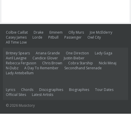
Colbie Caillat
Drake
Eminem
Olly Murs
Joe McElderry
Casey James
Lorde
Pitbull
Passenger
Owl City
All Time Low
Britney Spears
Ariana Grande
One Direction
Lady Gaga
Avril Lavigne
Candice Glover
Justin Bieber
Rebecca Ferguson
Chris Brown
Cobra Starship
Nicki Minaj
N-Dubz
A Day To Remember
Secondhand Serenade
Lady Antebellum
Lyrics
Chords
Discographies
Biographies
Tour Dates
Official Sites
Latest Artists
© 2026 Musictory