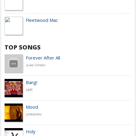
Fleetwood Mac
TOP SONGS
Forever After All
(Luke Combs)
Bang!
(AJR)
Mood
(24kGoldn)
Holy