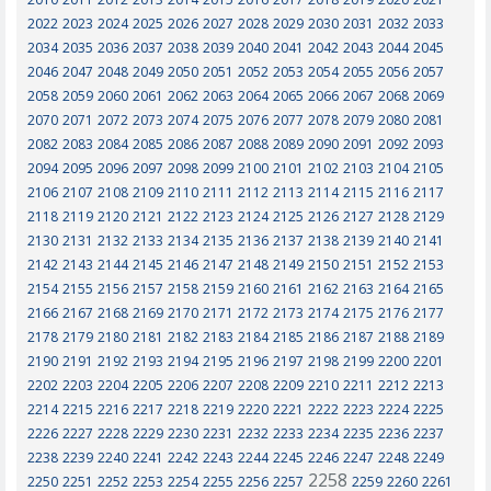
2022
2023
2024
2025
2026
2027
2028
2029
2030
2031
2032
2033
2034
2035
2036
2037
2038
2039
2040
2041
2042
2043
2044
2045
2046
2047
2048
2049
2050
2051
2052
2053
2054
2055
2056
2057
2058
2059
2060
2061
2062
2063
2064
2065
2066
2067
2068
2069
2070
2071
2072
2073
2074
2075
2076
2077
2078
2079
2080
2081
2082
2083
2084
2085
2086
2087
2088
2089
2090
2091
2092
2093
2094
2095
2096
2097
2098
2099
2100
2101
2102
2103
2104
2105
2106
2107
2108
2109
2110
2111
2112
2113
2114
2115
2116
2117
2118
2119
2120
2121
2122
2123
2124
2125
2126
2127
2128
2129
2130
2131
2132
2133
2134
2135
2136
2137
2138
2139
2140
2141
2142
2143
2144
2145
2146
2147
2148
2149
2150
2151
2152
2153
2154
2155
2156
2157
2158
2159
2160
2161
2162
2163
2164
2165
2166
2167
2168
2169
2170
2171
2172
2173
2174
2175
2176
2177
2178
2179
2180
2181
2182
2183
2184
2185
2186
2187
2188
2189
2190
2191
2192
2193
2194
2195
2196
2197
2198
2199
2200
2201
2202
2203
2204
2205
2206
2207
2208
2209
2210
2211
2212
2213
2214
2215
2216
2217
2218
2219
2220
2221
2222
2223
2224
2225
2226
2227
2228
2229
2230
2231
2232
2233
2234
2235
2236
2237
2238
2239
2240
2241
2242
2243
2244
2245
2246
2247
2248
2249
2258
2250
2251
2252
2253
2254
2255
2256
2257
2259
2260
2261