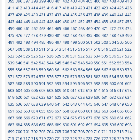
395
396
397
398
399
400
401
402
403
404
405
406
407
408
409
410
411
412
413
414
415
416
417
418
419
420
421
422
423
424
425
426
427
428
429
430
431
432
433
434
435
436
437
438
439
440
441
442
443
444
445
446
447
448
449
450
451
452
453
454
455
456
457
458
459
460
461
462
463
464
465
466
467
468
469
470
471
472
473
474
475
476
477
478
479
480
481
482
483
484
485
486
487
488
489
490
491
492
493
494
495
496
497
498
499
500
501
502
503
504
505
506
507
508
509
510
511
512
513
514
515
516
517
518
519
520
521
522
523
524
525
526
527
528
529
530
531
532
533
534
535
536
537
538
539
540
541
542
543
544
545
546
547
548
549
550
551
552
553
554
555
556
557
558
559
560
561
562
563
564
565
566
567
568
569
570
571
572
573
574
575
576
577
578
579
580
581
582
583
584
585
586
587
588
589
590
591
592
593
594
595
596
597
598
599
600
601
602
603
604
605
606
607
608
609
610
611
612
613
614
615
616
617
618
619
620
621
622
623
624
625
626
627
628
629
630
631
632
633
634
635
636
637
638
639
640
641
642
643
644
645
646
647
648
649
650
651
652
653
654
655
656
657
658
659
660
661
662
663
664
665
666
667
668
669
670
671
672
673
674
675
676
677
678
679
680
681
682
683
684
685
686
687
688
689
690
691
692
693
694
695
696
697
698
699
700
701
702
703
704
705
706
707
708
709
710
711
712
713
714
715
716
717
718
719
720
721
722
723
724
725
726
727
728
729
730