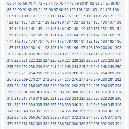
66
67
68
69
70
71
72
73
74
75
76
77
78
79
80
81
82
83
84
85
86
87
88
89
90
91
92
93
94
95
96
97
98
99
100
101
102
103
104
105
106
107
108
109
110
111
112
113
114
115
116
117
118
119
120
121
122
123
124
125
126
127
128
129
130
131
132
133
134
135
136
137
138
139
140
141
142
143
144
145
146
147
148
149
150
151
152
153
154
155
156
157
158
159
160
161
162
163
164
165
166
167
168
169
170
171
172
173
174
175
176
177
178
179
180
181
182
183
184
185
186
187
188
189
190
191
192
193
194
195
196
197
198
199
200
201
202
203
204
205
206
207
208
209
210
211
212
213
214
215
216
217
218
219
220
221
222
223
224
225
226
227
228
229
230
231
232
233
234
235
236
237
238
239
240
241
242
243
244
245
246
247
248
249
250
251
252
253
254
255
256
257
258
259
260
261
262
263
264
265
266
267
268
269
270
271
272
273
274
275
276
277
278
279
280
281
282
283
284
285
286
287
288
289
290
291
292
293
294
295
296
297
298
299
300
301
302
303
304
305
306
307
308
309
310
311
312
313
314
315
316
317
318
319
320
321
322
323
324
325
326
327
328
329
330
331
332
333
334
335
336
337
338
339
340
341
342
343
344
345
346
347
348
349
350
351
352
353
354
355
356
357
358
359
360
361
362
363
364
365
366
367
368
369
370
371
372
373
374
375
376
377
378
379
380
381
382
383
384
385
386
387
388
389
390
391
392
393
394