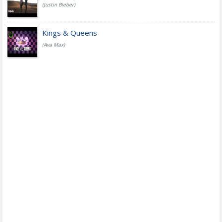
(Justin Bieber)
Kings & Queens
(Ava Max)