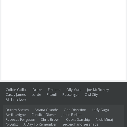
Colbie Caillat
Drake
Eminem
Olly Murs
Joe McElderry
Casey James
Lorde
Pitbull
Passenger
Owl City
All Time Low
Britney Spears
Ariana Grande
One Direction
Lady Gaga
Avril Lavigne
Candice Glover
Justin Bieber
Rebecca Ferguson
Chris Brown
Cobra Starship
Nicki Minaj
N-Dubz
A Day To Remember
Secondhand Serenade