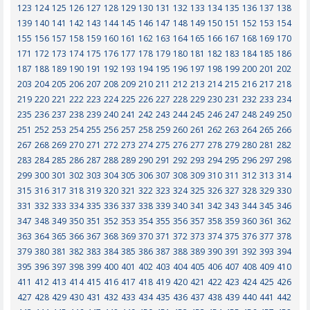
123
124
125
126
127
128
129
130
131
132
133
134
135
136
137
138
139
140
141
142
143
144
145
146
147
148
149
150
151
152
153
154
155
156
157
158
159
160
161
162
163
164
165
166
167
168
169
170
171
172
173
174
175
176
177
178
179
180
181
182
183
184
185
186
187
188
189
190
191
192
193
194
195
196
197
198
199
200
201
202
203
204
205
206
207
208
209
210
211
212
213
214
215
216
217
218
219
220
221
222
223
224
225
226
227
228
229
230
231
232
233
234
235
236
237
238
239
240
241
242
243
244
245
246
247
248
249
250
251
252
253
254
255
256
257
258
259
260
261
262
263
264
265
266
267
268
269
270
271
272
273
274
275
276
277
278
279
280
281
282
283
284
285
286
287
288
289
290
291
292
293
294
295
296
297
298
299
300
301
302
303
304
305
306
307
308
309
310
311
312
313
314
315
316
317
318
319
320
321
322
323
324
325
326
327
328
329
330
331
332
333
334
335
336
337
338
339
340
341
342
343
344
345
346
347
348
349
350
351
352
353
354
355
356
357
358
359
360
361
362
363
364
365
366
367
368
369
370
371
372
373
374
375
376
377
378
379
380
381
382
383
384
385
386
387
388
389
390
391
392
393
394
395
396
397
398
399
400
401
402
403
404
405
406
407
408
409
410
411
412
413
414
415
416
417
418
419
420
421
422
423
424
425
426
427
428
429
430
431
432
433
434
435
436
437
438
439
440
441
442