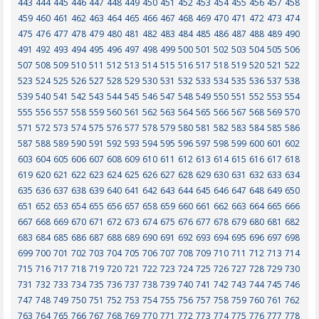
443
444
445
446
447
448
449
450
451
452
453
454
455
456
457
458
459
460
461
462
463
464
465
466
467
468
469
470
471
472
473
474
475
476
477
478
479
480
481
482
483
484
485
486
487
488
489
490
491
492
493
494
495
496
497
498
499
500
501
502
503
504
505
506
507
508
509
510
511
512
513
514
515
516
517
518
519
520
521
522
523
524
525
526
527
528
529
530
531
532
533
534
535
536
537
538
539
540
541
542
543
544
545
546
547
548
549
550
551
552
553
554
555
556
557
558
559
560
561
562
563
564
565
566
567
568
569
570
571
572
573
574
575
576
577
578
579
580
581
582
583
584
585
586
587
588
589
590
591
592
593
594
595
596
597
598
599
600
601
602
603
604
605
606
607
608
609
610
611
612
613
614
615
616
617
618
619
620
621
622
623
624
625
626
627
628
629
630
631
632
633
634
635
636
637
638
639
640
641
642
643
644
645
646
647
648
649
650
651
652
653
654
655
656
657
658
659
660
661
662
663
664
665
666
667
668
669
670
671
672
673
674
675
676
677
678
679
680
681
682
683
684
685
686
687
688
689
690
691
692
693
694
695
696
697
698
699
700
701
702
703
704
705
706
707
708
709
710
711
712
713
714
715
716
717
718
719
720
721
722
723
724
725
726
727
728
729
730
731
732
733
734
735
736
737
738
739
740
741
742
743
744
745
746
747
748
749
750
751
752
753
754
755
756
757
758
759
760
761
762
763
764
765
766
767
768
769
770
771
772
773
774
775
776
777
778