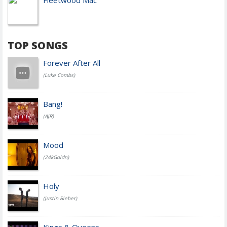
Fleetwood Mac
TOP SONGS
Forever After All
(Luke Combs)
Bang!
(AJR)
Mood
(24kGoldn)
Holy
(Justin Bieber)