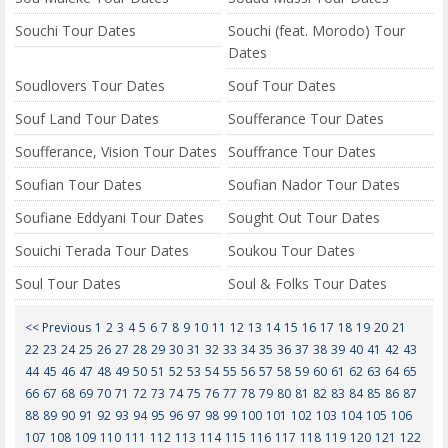
Souchi Tour Dates
Souchi (feat. Morodo) Tour
Dates
Soudlovers Tour Dates
Souf Tour Dates
Souf Land Tour Dates
Soufferance Tour Dates
Soufferance, Vision Tour Dates
Souffrance Tour Dates
Soufian Tour Dates
Soufian Nador Tour Dates
Soufiane Eddyani Tour Dates
Sought Out Tour Dates
Souichi Terada Tour Dates
Soukou Tour Dates
Soul Tour Dates
Soul & Folks Tour Dates
<< Previous
1
2
3
4
5
6
7
8
9
10
11
12
13
14
15
16
17
18
19
20
21
22
23
24
25
26
27
28
29
30
31
32
33
34
35
36
37
38
39
40
41
42
43
44
45
46
47
48
49
50
51
52
53
54
55
56
57
58
59
60
61
62
63
64
65
66
67
68
69
70
71
72
73
74
75
76
77
78
79
80
81
82
83
84
85
86
87
88
89
90
91
92
93
94
95
96
97
98
99
100
101
102
103
104
105
106
107
108
109
110
111
112
113
114
115
116
117
118
119
120
121
122