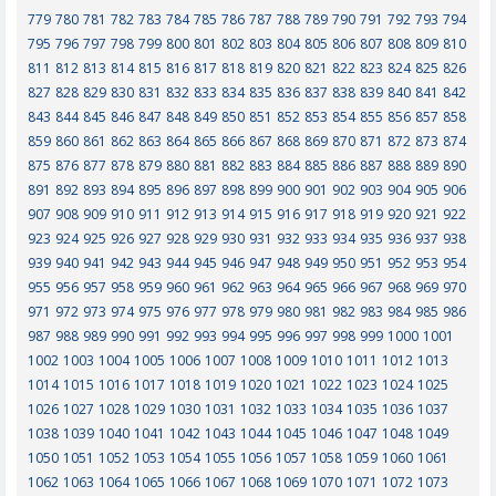
779
780
781
782
783
784
785
786
787
788
789
790
791
792
793
794
795
796
797
798
799
800
801
802
803
804
805
806
807
808
809
810
811
812
813
814
815
816
817
818
819
820
821
822
823
824
825
826
827
828
829
830
831
832
833
834
835
836
837
838
839
840
841
842
843
844
845
846
847
848
849
850
851
852
853
854
855
856
857
858
859
860
861
862
863
864
865
866
867
868
869
870
871
872
873
874
875
876
877
878
879
880
881
882
883
884
885
886
887
888
889
890
891
892
893
894
895
896
897
898
899
900
901
902
903
904
905
906
907
908
909
910
911
912
913
914
915
916
917
918
919
920
921
922
923
924
925
926
927
928
929
930
931
932
933
934
935
936
937
938
939
940
941
942
943
944
945
946
947
948
949
950
951
952
953
954
955
956
957
958
959
960
961
962
963
964
965
966
967
968
969
970
971
972
973
974
975
976
977
978
979
980
981
982
983
984
985
986
987
988
989
990
991
992
993
994
995
996
997
998
999
1000
1001
1002
1003
1004
1005
1006
1007
1008
1009
1010
1011
1012
1013
1014
1015
1016
1017
1018
1019
1020
1021
1022
1023
1024
1025
1026
1027
1028
1029
1030
1031
1032
1033
1034
1035
1036
1037
1038
1039
1040
1041
1042
1043
1044
1045
1046
1047
1048
1049
1050
1051
1052
1053
1054
1055
1056
1057
1058
1059
1060
1061
1062
1063
1064
1065
1066
1067
1068
1069
1070
1071
1072
1073