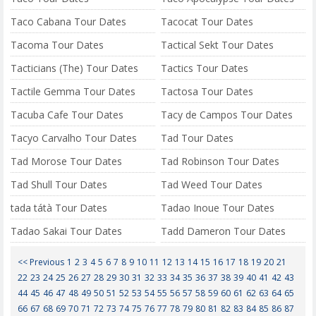
Taco Cabana Tour Dates
Tacocat Tour Dates
Tacoma Tour Dates
Tactical Sekt Tour Dates
Tacticians (The) Tour Dates
Tactics Tour Dates
Tactile Gemma Tour Dates
Tactosa Tour Dates
Tacuba Cafe Tour Dates
Tacy de Campos Tour Dates
Tacyo Carvalho Tour Dates
Tad Tour Dates
Tad Morose Tour Dates
Tad Robinson Tour Dates
Tad Shull Tour Dates
Tad Weed Tour Dates
tada tátà Tour Dates
Tadao Inoue Tour Dates
Tadao Sakai Tour Dates
Tadd Dameron Tour Dates
<< Previous
1
2
3
4
5
6
7
8
9
10
11
12
13
14
15
16
17
18
19
20
21
22
23
24
25
26
27
28
29
30
31
32
33
34
35
36
37
38
39
40
41
42
43
44
45
46
47
48
49
50
51
52
53
54
55
56
57
58
59
60
61
62
63
64
65
66
67
68
69
70
71
72
73
74
75
76
77
78
79
80
81
82
83
84
85
86
87