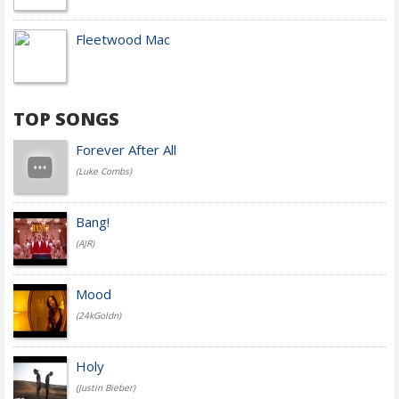
Fleetwood Mac
TOP SONGS
Forever After All
(Luke Combs)
Bang!
(AJR)
Mood
(24kGoldn)
Holy
(Justin Bieber)