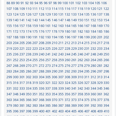
88
89
90
91
92
93
94
95
96
97
98
99
100
101
102
103
104
105
106
107
108
109
110
111
112
113
114
115
116
117
118
119
120
121
122
123
124
125
126
127
128
129
130
131
132
133
134
135
136
137
138
139
140
141
142
143
144
145
146
147
148
149
150
151
152
153
154
155
156
157
158
159
160
161
162
163
164
165
166
167
168
169
170
171
172
173
174
175
176
177
178
179
180
181
182
183
184
185
186
187
188
189
190
191
192
193
194
195
196
197
198
199
200
201
202
203
204
205
206
207
208
209
210
211
212
213
214
215
216
217
218
219
220
221
222
223
224
225
226
227
228
229
230
231
232
233
234
235
236
237
238
239
240
241
242
243
244
245
246
247
248
249
250
251
252
253
254
255
256
257
258
259
260
261
262
263
264
265
266
267
268
269
270
271
272
273
274
275
276
277
278
279
280
281
282
283
284
285
286
287
288
289
290
291
292
293
294
295
296
297
298
299
300
301
302
303
304
305
306
307
308
309
310
311
312
313
314
315
316
317
318
319
320
321
322
323
324
325
326
327
328
329
330
331
332
333
334
335
336
337
338
339
340
341
342
343
344
345
346
347
348
349
350
351
352
353
354
355
356
357
358
359
360
361
362
363
364
365
366
367
368
369
370
371
372
373
374
375
376
377
378
379
380
381
382
383
384
385
386
387
388
389
390
391
392
393
394
395
396
397
398
399
400
401
402
403
404
405
406
407
408
409
410