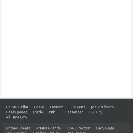
Colbie Caillat
Drake
Eminem
Olly Murs
Joe McElderry
Casey James
Lorde
Pitbull
Passenger
Owl City
All Time Low
Britney Spears
Ariana Grande
One Direction
Lady Gaga