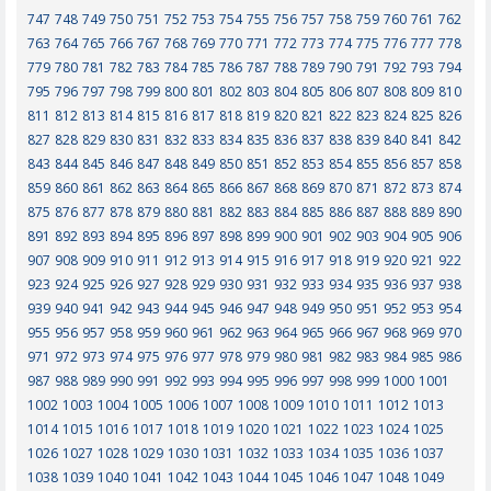
747
748
749
750
751
752
753
754
755
756
757
758
759
760
761
762
763
764
765
766
767
768
769
770
771
772
773
774
775
776
777
778
779
780
781
782
783
784
785
786
787
788
789
790
791
792
793
794
795
796
797
798
799
800
801
802
803
804
805
806
807
808
809
810
811
812
813
814
815
816
817
818
819
820
821
822
823
824
825
826
827
828
829
830
831
832
833
834
835
836
837
838
839
840
841
842
843
844
845
846
847
848
849
850
851
852
853
854
855
856
857
858
859
860
861
862
863
864
865
866
867
868
869
870
871
872
873
874
875
876
877
878
879
880
881
882
883
884
885
886
887
888
889
890
891
892
893
894
895
896
897
898
899
900
901
902
903
904
905
906
907
908
909
910
911
912
913
914
915
916
917
918
919
920
921
922
923
924
925
926
927
928
929
930
931
932
933
934
935
936
937
938
939
940
941
942
943
944
945
946
947
948
949
950
951
952
953
954
955
956
957
958
959
960
961
962
963
964
965
966
967
968
969
970
971
972
973
974
975
976
977
978
979
980
981
982
983
984
985
986
987
988
989
990
991
992
993
994
995
996
997
998
999
1000
1001
1002
1003
1004
1005
1006
1007
1008
1009
1010
1011
1012
1013
1014
1015
1016
1017
1018
1019
1020
1021
1022
1023
1024
1025
1026
1027
1028
1029
1030
1031
1032
1033
1034
1035
1036
1037
1038
1039
1040
1041
1042
1043
1044
1045
1046
1047
1048
1049