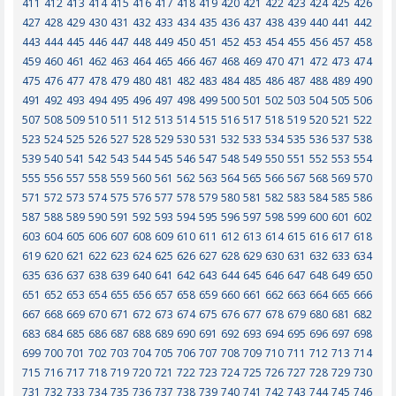
411
412
413
414
415
416
417
418
419
420
421
422
423
424
425
426
427
428
429
430
431
432
433
434
435
436
437
438
439
440
441
442
443
444
445
446
447
448
449
450
451
452
453
454
455
456
457
458
459
460
461
462
463
464
465
466
467
468
469
470
471
472
473
474
475
476
477
478
479
480
481
482
483
484
485
486
487
488
489
490
491
492
493
494
495
496
497
498
499
500
501
502
503
504
505
506
507
508
509
510
511
512
513
514
515
516
517
518
519
520
521
522
523
524
525
526
527
528
529
530
531
532
533
534
535
536
537
538
539
540
541
542
543
544
545
546
547
548
549
550
551
552
553
554
555
556
557
558
559
560
561
562
563
564
565
566
567
568
569
570
571
572
573
574
575
576
577
578
579
580
581
582
583
584
585
586
587
588
589
590
591
592
593
594
595
596
597
598
599
600
601
602
603
604
605
606
607
608
609
610
611
612
613
614
615
616
617
618
619
620
621
622
623
624
625
626
627
628
629
630
631
632
633
634
635
636
637
638
639
640
641
642
643
644
645
646
647
648
649
650
651
652
653
654
655
656
657
658
659
660
661
662
663
664
665
666
667
668
669
670
671
672
673
674
675
676
677
678
679
680
681
682
683
684
685
686
687
688
689
690
691
692
693
694
695
696
697
698
699
700
701
702
703
704
705
706
707
708
709
710
711
712
713
714
715
716
717
718
719
720
721
722
723
724
725
726
727
728
729
730
731
732
733
734
735
736
737
738
739
740
741
742
743
744
745
746