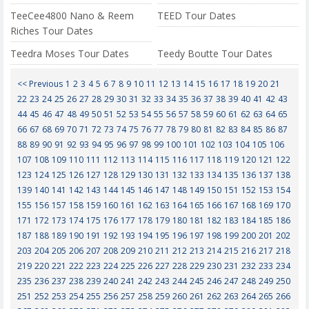
TeeCee4800 Nano & Reem
TEED Tour Dates
Riches Tour Dates
Teedra Moses Tour Dates
Teedy Boutte Tour Dates
<< Previous
1
2
3
4
5
6
7
8
9
10
11
12
13
14
15
16
17
18
19
20
21
22
23
24
25
26
27
28
29
30
31
32
33
34
35
36
37
38
39
40
41
42
43
44
45
46
47
48
49
50
51
52
53
54
55
56
57
58
59
60
61
62
63
64
65
66
67
68
69
70
71
72
73
74
75
76
77
78
79
80
81
82
83
84
85
86
87
88
89
90
91
92
93
94
95
96
97
98
99
100
101
102
103
104
105
106
107
108
109
110
111
112
113
114
115
116
117
118
119
120
121
122
123
124
125
126
127
128
129
130
131
132
133
134
135
136
137
138
139
140
141
142
143
144
145
146
147
148
149
150
151
152
153
154
155
156
157
158
159
160
161
162
163
164
165
166
167
168
169
170
171
172
173
174
175
176
177
178
179
180
181
182
183
184
185
186
187
188
189
190
191
192
193
194
195
196
197
198
199
200
201
202
203
204
205
206
207
208
209
210
211
212
213
214
215
216
217
218
219
220
221
222
223
224
225
226
227
228
229
230
231
232
233
234
235
236
237
238
239
240
241
242
243
244
245
246
247
248
249
250
251
252
253
254
255
256
257
258
259
260
261
262
263
264
265
266