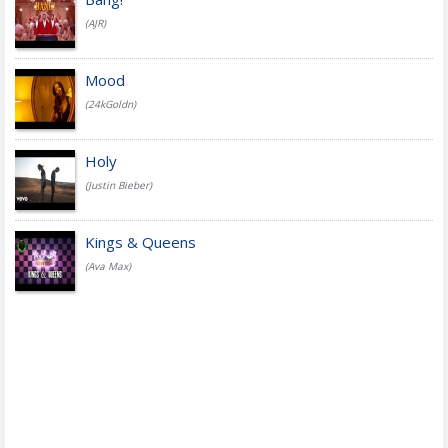
(AJR)
Mood
(24kGoldn)
Holy
(Justin Bieber)
Kings & Queens
(Ava Max)