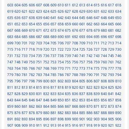
603
604
605
606
607
608
609
610
611
612
613
614
615
616
617
618
619
620
621
622
623
624
625
626
627
628
629
630
631
632
633
634
635
636
637
638
639
640
641
642
643
644
645
646
647
648
649
650
651
652
653
654
655
656
657
658
659
660
661
662
663
664
665
666
667
668
669
670
671
672
673
674
675
676
677
678
679
680
681
682
683
684
685
686
687
688
689
690
691
692
693
694
695
696
697
698
699
700
701
702
703
704
705
706
707
708
709
710
711
712
713
714
715
716
717
718
719
720
721
722
723
724
725
726
727
728
729
730
731
732
733
734
735
736
737
738
739
740
741
742
743
744
745
746
747
748
749
750
751
752
753
754
755
756
757
758
759
760
761
762
763
764
765
766
767
768
769
770
771
772
773
774
775
776
777
778
779
780
781
782
783
784
785
786
787
788
789
790
791
792
793
794
795
796
797
798
799
800
801
802
803
804
805
806
807
808
809
810
811
812
813
814
815
816
817
818
819
820
821
822
823
824
825
826
827
828
829
830
831
832
833
834
835
836
837
838
839
840
841
842
843
844
845
846
847
848
849
850
851
852
853
854
855
856
857
858
859
860
861
862
863
864
865
866
867
868
869
870
871
872
873
874
875
876
877
878
879
880
881
882
883
884
885
886
887
888
889
890
891
892
893
894
895
896
897
898
899
900
901
902
903
904
905
906
907
908
909
910
911
912
913
914
915
916
917
918
919
920
921
922