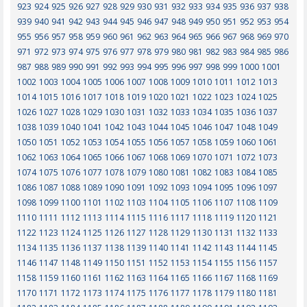
923
924
925
926
927
928
929
930
931
932
933
934
935
936
937
938
939
940
941
942
943
944
945
946
947
948
949
950
951
952
953
954
955
956
957
958
959
960
961
962
963
964
965
966
967
968
969
970
971
972
973
974
975
976
977
978
979
980
981
982
983
984
985
986
987
988
989
990
991
992
993
994
995
996
997
998
999
1000
1001
1002
1003
1004
1005
1006
1007
1008
1009
1010
1011
1012
1013
1014
1015
1016
1017
1018
1019
1020
1021
1022
1023
1024
1025
1026
1027
1028
1029
1030
1031
1032
1033
1034
1035
1036
1037
1038
1039
1040
1041
1042
1043
1044
1045
1046
1047
1048
1049
1050
1051
1052
1053
1054
1055
1056
1057
1058
1059
1060
1061
1062
1063
1064
1065
1066
1067
1068
1069
1070
1071
1072
1073
1074
1075
1076
1077
1078
1079
1080
1081
1082
1083
1084
1085
1086
1087
1088
1089
1090
1091
1092
1093
1094
1095
1096
1097
1098
1099
1100
1101
1102
1103
1104
1105
1106
1107
1108
1109
1110
1111
1112
1113
1114
1115
1116
1117
1118
1119
1120
1121
1122
1123
1124
1125
1126
1127
1128
1129
1130
1131
1132
1133
1134
1135
1136
1137
1138
1139
1140
1141
1142
1143
1144
1145
1146
1147
1148
1149
1150
1151
1152
1153
1154
1155
1156
1157
1158
1159
1160
1161
1162
1163
1164
1165
1166
1167
1168
1169
1170
1171
1172
1173
1174
1175
1176
1177
1178
1179
1180
1181