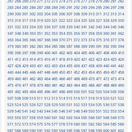
267
268
269
270
271
272
273
274
275
276
277
278
279
280
281
282
283
284
285
286
287
288
289
290
291
292
293
294
295
296
297
298
299
300
301
302
303
304
305
306
307
308
309
310
311
312
313
314
315
316
317
318
319
320
321
322
323
324
325
326
327
328
329
330
331
332
333
334
335
336
337
338
339
340
341
342
343
344
345
346
347
348
349
350
351
352
353
354
355
356
357
358
359
360
361
362
363
364
365
366
367
368
369
370
371
372
373
374
375
376
377
378
379
380
381
382
383
384
385
386
387
388
389
390
391
392
393
394
395
396
397
398
399
400
401
402
403
404
405
406
407
408
409
410
411
412
413
414
415
416
417
418
419
420
421
422
423
424
425
426
427
428
429
430
431
432
433
434
435
436
437
438
439
440
441
442
443
444
445
446
447
448
449
450
451
452
453
454
455
456
457
458
459
460
461
462
463
464
465
466
467
468
469
470
471
472
473
474
475
476
477
478
479
480
481
482
483
484
485
486
487
488
489
490
491
492
493
494
495
496
497
498
499
500
501
502
503
504
505
506
507
508
509
510
511
512
513
514
515
516
517
518
519
520
521
522
523
524
525
526
527
528
529
530
531
532
533
534
535
536
537
538
539
540
541
542
543
544
545
546
547
548
549
550
551
552
553
554
555
556
557
558
559
560
561
562
563
564
565
566
567
568
569
570
571
572
573
574
575
576
577
578
579
580
581
582
583
584
585
586
587
588
589
590
591
592
593
594
595
596
597
598
599
600
601
602