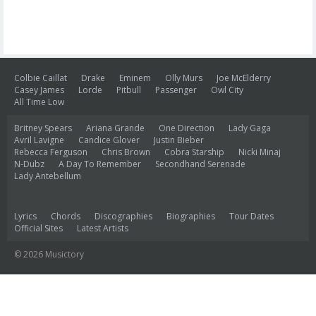
Colbie Caillat
Drake
Eminem
Olly Murs
Joe McElderry
Casey James
Lorde
Pitbull
Passenger
Owl City
All Time Low
Britney Spears
Ariana Grande
One Direction
Lady Gaga
Avril Lavigne
Candice Glover
Justin Bieber
Rebecca Ferguson
Chris Brown
Cobra Starship
Nicki Minaj
N-Dubz
A Day To Remember
Secondhand Serenade
Lady Antebellum
Lyrics
Chords
Discographies
Biographies
Tour Dates
Official Sites
Latest Artists
© 2026 Musictory