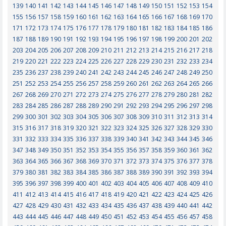
139
140
141
142
143
144
145
146
147
148
149
150
151
152
153
154
155
156
157
158
159
160
161
162
163
164
165
166
167
168
169
170
171
172
173
174
175
176
177
178
179
180
181
182
183
184
185
186
187
188
189
190
191
192
193
194
195
196
197
198
199
200
201
202
203
204
205
206
207
208
209
210
211
212
213
214
215
216
217
218
219
220
221
222
223
224
225
226
227
228
229
230
231
232
233
234
235
236
237
238
239
240
241
242
243
244
245
246
247
248
249
250
251
252
253
254
255
256
257
258
259
260
261
262
263
264
265
266
267
268
269
270
271
272
273
274
275
276
277
278
279
280
281
282
283
284
285
286
287
288
289
290
291
292
293
294
295
296
297
298
299
300
301
302
303
304
305
306
307
308
309
310
311
312
313
314
315
316
317
318
319
320
321
322
323
324
325
326
327
328
329
330
331
332
333
334
335
336
337
338
339
340
341
342
343
344
345
346
347
348
349
350
351
352
353
354
355
356
357
358
359
360
361
362
363
364
365
366
367
368
369
370
371
372
373
374
375
376
377
378
379
380
381
382
383
384
385
386
387
388
389
390
391
392
393
394
395
396
397
398
399
400
401
402
403
404
405
406
407
408
409
410
411
412
413
414
415
416
417
418
419
420
421
422
423
424
425
426
427
428
429
430
431
432
433
434
435
436
437
438
439
440
441
442
443
444
445
446
447
448
449
450
451
452
453
454
455
456
457
458