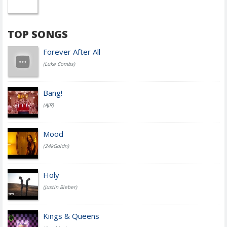
TOP SONGS
Forever After All
(Luke Combs)
Bang!
(AJR)
Mood
(24kGoldn)
Holy
(Justin Bieber)
Kings & Queens