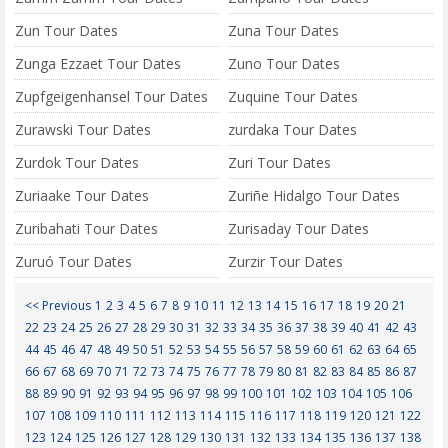
Zun Tour Dates
Zuna Tour Dates
Zunga Ezzaet Tour Dates
Zuno Tour Dates
Zupfgeigenhansel Tour Dates
Zuquine Tour Dates
Zurawski Tour Dates
zurdaka Tour Dates
Zurdok Tour Dates
Zuri Tour Dates
Zuriaake Tour Dates
Zuriñe Hidalgo Tour Dates
Zuribahati Tour Dates
Zurisaday Tour Dates
Zuruó Tour Dates
Zurzir Tour Dates
<< Previous
1
2
3
4
5
6
7
8
9
10
11
12
13
14
15
16
17
18
19
20
21
22
23
24
25
26
27
28
29
30
31
32
33
34
35
36
37
38
39
40
41
42
43
44
45
46
47
48
49
50
51
52
53
54
55
56
57
58
59
60
61
62
63
64
65
66
67
68
69
70
71
72
73
74
75
76
77
78
79
80
81
82
83
84
85
86
87
88
89
90
91
92
93
94
95
96
97
98
99
100
101
102
103
104
105
106
107
108
109
110
111
112
113
114
115
116
117
118
119
120
121
122
123
124
125
126
127
128
129
130
131
132
133
134
135
136
137
138