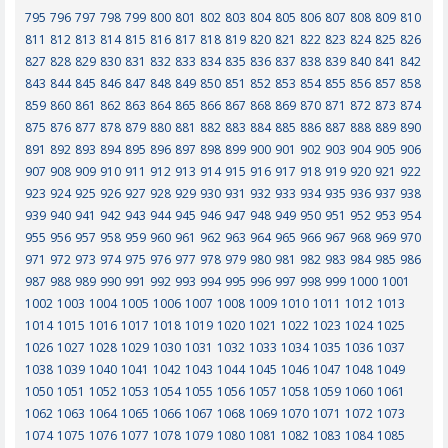
795
796
797
798
799
800
801
802
803
804
805
806
807
808
809
810
811
812
813
814
815
816
817
818
819
820
821
822
823
824
825
826
827
828
829
830
831
832
833
834
835
836
837
838
839
840
841
842
843
844
845
846
847
848
849
850
851
852
853
854
855
856
857
858
859
860
861
862
863
864
865
866
867
868
869
870
871
872
873
874
875
876
877
878
879
880
881
882
883
884
885
886
887
888
889
890
891
892
893
894
895
896
897
898
899
900
901
902
903
904
905
906
907
908
909
910
911
912
913
914
915
916
917
918
919
920
921
922
923
924
925
926
927
928
929
930
931
932
933
934
935
936
937
938
939
940
941
942
943
944
945
946
947
948
949
950
951
952
953
954
955
956
957
958
959
960
961
962
963
964
965
966
967
968
969
970
971
972
973
974
975
976
977
978
979
980
981
982
983
984
985
986
987
988
989
990
991
992
993
994
995
996
997
998
999
1000
1001
1002
1003
1004
1005
1006
1007
1008
1009
1010
1011
1012
1013
1014
1015
1016
1017
1018
1019
1020
1021
1022
1023
1024
1025
1026
1027
1028
1029
1030
1031
1032
1033
1034
1035
1036
1037
1038
1039
1040
1041
1042
1043
1044
1045
1046
1047
1048
1049
1050
1051
1052
1053
1054
1055
1056
1057
1058
1059
1060
1061
1062
1063
1064
1065
1066
1067
1068
1069
1070
1071
1072
1073
1074
1075
1076
1077
1078
1079
1080
1081
1082
1083
1084
1085