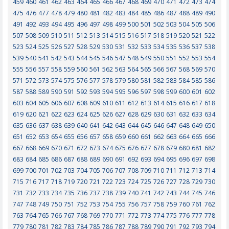
459
460
461
462
463
464
465
466
467
468
469
470
471
472
473
474
475
476
477
478
479
480
481
482
483
484
485
486
487
488
489
490
491
492
493
494
495
496
497
498
499
500
501
502
503
504
505
506
507
508
509
510
511
512
513
514
515
516
517
518
519
520
521
522
523
524
525
526
527
528
529
530
531
532
533
534
535
536
537
538
539
540
541
542
543
544
545
546
547
548
549
550
551
552
553
554
555
556
557
558
559
560
561
562
563
564
565
566
567
568
569
570
571
572
573
574
575
576
577
578
579
580
581
582
583
584
585
586
587
588
589
590
591
592
593
594
595
596
597
598
599
600
601
602
603
604
605
606
607
608
609
610
611
612
613
614
615
616
617
618
619
620
621
622
623
624
625
626
627
628
629
630
631
632
633
634
635
636
637
638
639
640
641
642
643
644
645
646
647
648
649
650
651
652
653
654
655
656
657
658
659
660
661
662
663
664
665
666
667
668
669
670
671
672
673
674
675
676
677
678
679
680
681
682
683
684
685
686
687
688
689
690
691
692
693
694
695
696
697
698
699
700
701
702
703
704
705
706
707
708
709
710
711
712
713
714
715
716
717
718
719
720
721
722
723
724
725
726
727
728
729
730
731
732
733
734
735
736
737
738
739
740
741
742
743
744
745
746
747
748
749
750
751
752
753
754
755
756
757
758
759
760
761
762
763
764
765
766
767
768
769
770
771
772
773
774
775
776
777
778
779
780
781
782
783
784
785
786
787
788
789
790
791
792
793
794