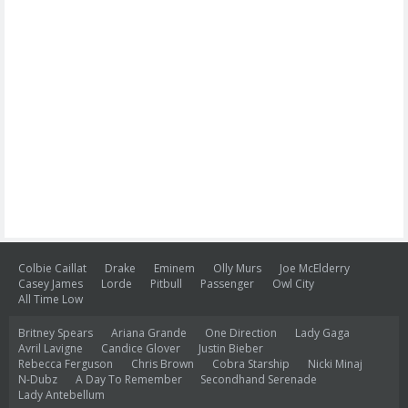
Colbie Caillat
Drake
Eminem
Olly Murs
Joe McElderry
Casey James
Lorde
Pitbull
Passenger
Owl City
All Time Low
Britney Spears
Ariana Grande
One Direction
Lady Gaga
Avril Lavigne
Candice Glover
Justin Bieber
Rebecca Ferguson
Chris Brown
Cobra Starship
Nicki Minaj
N-Dubz
A Day To Remember
Secondhand Serenade
Lady Antebellum