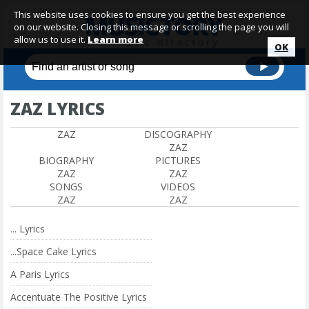
This website uses cookies to ensure you get the best experience
on our website. Closing this message or scrolling the page you will
allow us to use it.
Learn more
OK
ZAZ LYRICS
ZAZ
DISCOGRAPHY
ZAZ
BIOGRAPHY
PICTURES
ZAZ
ZAZ
SONGS
VIDEOS
ZAZ
ZAZ
... Lyrics
...Space Cake Lyrics
A Paris Lyrics
Accentuate The Positive Lyrics