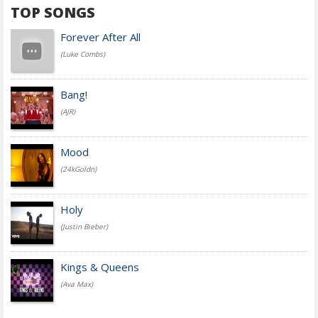
TOP SONGS
Forever After All
(Luke Combs)
Bang!
(AJR)
Mood
(24kGoldn)
Holy
(Justin Bieber)
Kings & Queens
(Ava Max)