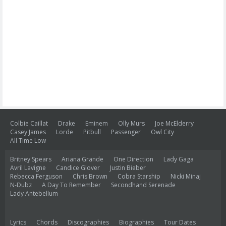
Colbie Caillat
Drake
Eminem
Olly Murs
Joe McElderry
Casey James
Lorde
Pitbull
Passenger
Owl City
All Time Low
Britney Spears
Ariana Grande
One Direction
Lady Gaga
Avril Lavigne
Candice Glover
Justin Bieber
Rebecca Ferguson
Chris Brown
Cobra Starship
Nicki Minaj
N-Dubz
A Day To Remember
Secondhand Serenade
Lady Antebellum
Lyrics
Chords
Discographies
Biographies
Tour Dates