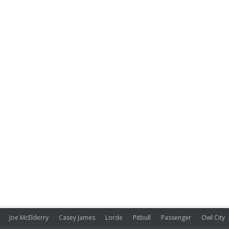
Joe McElderry
Casey James
Lorde
Pitbull
Passenger
Owl City