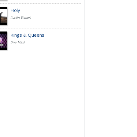
Holy
(Justin Bieber)
Kings & Queens
(Ava Max)