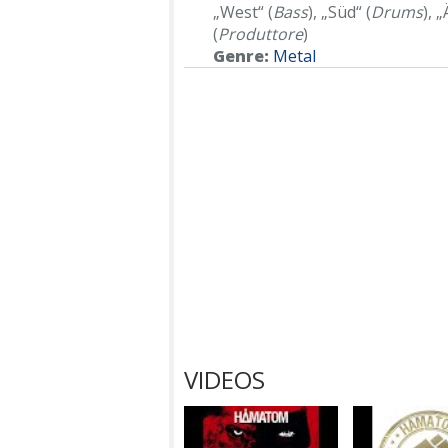
„West“ (
Bass
), „Süd“ (
Drums
), 
(
Produttore
)
Genre:
Metal
VIDEOS