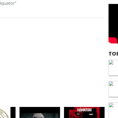
„Äquator“
TO