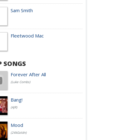
Sam Smith
Fleetwood Mac
P SONGS
Forever After All
(Luke Combs)
Bang!
(AJR)
Mood
(24kGoldn)