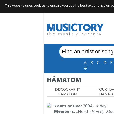
This website uses cookies to ensure you get the best experience on our 
A
B
C
D
E
#
HÄMATOM
DISCOGRAPHY
TOUR+DA
HÄMATOM
HÄMAT
Years active:
2004 - today
Members:
„Nord“ (
Voice
), „Ost