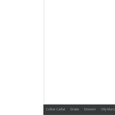
Colbie Caillat
Drake
Eminem
Olly Murs