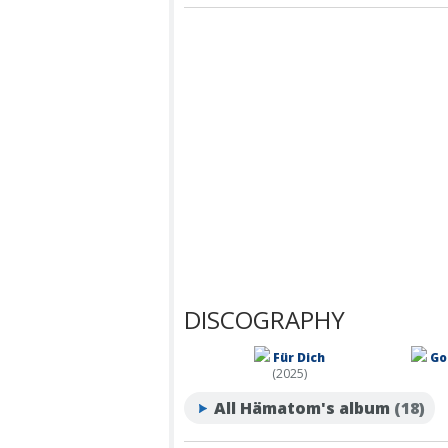
DISCOGRAPHY
Für Dich
Go
(2025)
All Hämatom's album
(18)