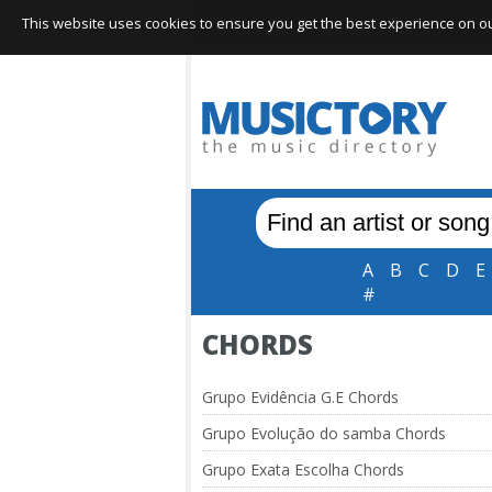
This website uses cookies to ensure you get the best experience on our 
A
B
C
D
E
#
CHORDS
Grupo Evidência G.E Chords
Grupo Evolução do samba Chords
Grupo Exata Escolha Chords