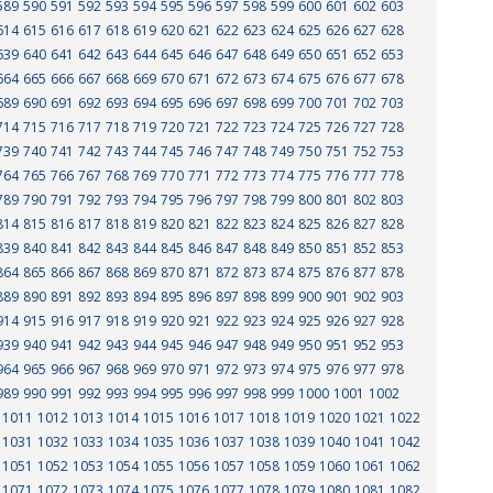
589
590
591
592
593
594
595
596
597
598
599
600
601
602
603
614
615
616
617
618
619
620
621
622
623
624
625
626
627
628
639
640
641
642
643
644
645
646
647
648
649
650
651
652
653
664
665
666
667
668
669
670
671
672
673
674
675
676
677
678
689
690
691
692
693
694
695
696
697
698
699
700
701
702
703
714
715
716
717
718
719
720
721
722
723
724
725
726
727
728
739
740
741
742
743
744
745
746
747
748
749
750
751
752
753
764
765
766
767
768
769
770
771
772
773
774
775
776
777
778
789
790
791
792
793
794
795
796
797
798
799
800
801
802
803
814
815
816
817
818
819
820
821
822
823
824
825
826
827
828
839
840
841
842
843
844
845
846
847
848
849
850
851
852
853
864
865
866
867
868
869
870
871
872
873
874
875
876
877
878
889
890
891
892
893
894
895
896
897
898
899
900
901
902
903
914
915
916
917
918
919
920
921
922
923
924
925
926
927
928
939
940
941
942
943
944
945
946
947
948
949
950
951
952
953
964
965
966
967
968
969
970
971
972
973
974
975
976
977
978
989
990
991
992
993
994
995
996
997
998
999
1000
1001
1002
1011
1012
1013
1014
1015
1016
1017
1018
1019
1020
1021
1022
1031
1032
1033
1034
1035
1036
1037
1038
1039
1040
1041
1042
1051
1052
1053
1054
1055
1056
1057
1058
1059
1060
1061
1062
1071
1072
1073
1074
1075
1076
1077
1078
1079
1080
1081
1082