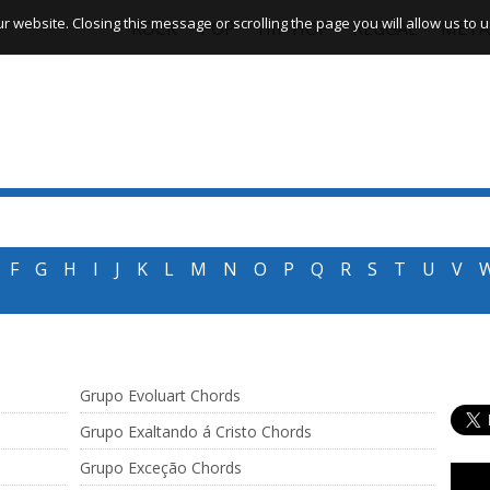
website. Closing this message or scrolling the page you will allow us to us
ROCK
POP
HIP HOP
REGGAE
META
F
G
H
I
J
K
L
M
N
O
P
Q
R
S
T
U
V
Grupo Evoluart Chords
Grupo Exaltando á Cristo Chords
Grupo Exceção Chords