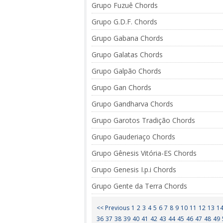
Grupo Fuzuê Chords
Grupo G.D.F. Chords
Grupo Gabana Chords
Grupo Galatas Chords
Grupo Galpão Chords
Grupo Gan Chords
Grupo Gandharva Chords
Grupo Garotos Tradição Chords
Grupo Gauderiaço Chords
Grupo Gênesis Vitória-ES Chords
Grupo Genesis I.p.i Chords
Grupo Gente da Terra Chords
<< Previous
1
2
3
4
5
6
7
8
9
10
11
12
13
1
36
37
38
39
40
41
42
43
44
45
46
47
48
49