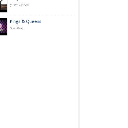
(Justin Bieber)
Kings & Queens
(Ava Max)