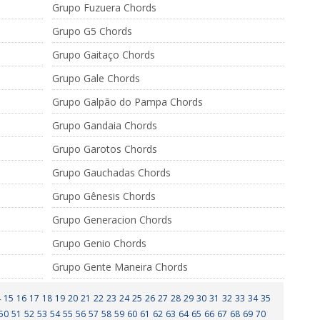
Grupo Fuzuera Chords
Grupo G5 Chords
Grupo Gaitaço Chords
Grupo Gale Chords
Grupo Galpão do Pampa Chords
Grupo Gandaia Chords
Grupo Garotos Chords
Grupo Gauchadas Chords
Grupo Gênesis Chords
Grupo Generacion Chords
Grupo Genio Chords
Grupo Gente Maneira Chords
4
15
16
17
18
19
20
21
22
23
24
25
26
27
28
29
30
31
32
33
34
35
50
51
52
53
54
55
56
57
58
59
60
61
62
63
64
65
66
67
68
69
70