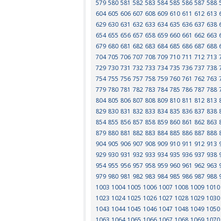
579
580
581
582
583
584
585
586
587
588
604
605
606
607
608
609
610
611
612
613
629
630
631
632
633
634
635
636
637
638
654
655
656
657
658
659
660
661
662
663
679
680
681
682
683
684
685
686
687
688
704
705
706
707
708
709
710
711
712
713
729
730
731
732
733
734
735
736
737
738
754
755
756
757
758
759
760
761
762
763
779
780
781
782
783
784
785
786
787
788
804
805
806
807
808
809
810
811
812
813
829
830
831
832
833
834
835
836
837
838
854
855
856
857
858
859
860
861
862
863
879
880
881
882
883
884
885
886
887
888
904
905
906
907
908
909
910
911
912
913
929
930
931
932
933
934
935
936
937
938
954
955
956
957
958
959
960
961
962
963
979
980
981
982
983
984
985
986
987
988
1003
1004
1005
1006
1007
1008
1009
1010
1023
1024
1025
1026
1027
1028
1029
1030
1043
1044
1045
1046
1047
1048
1049
1050
1063
1064
1065
1066
1067
1068
1069
1070