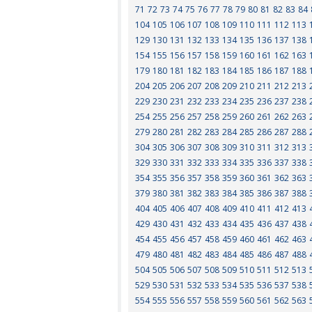
71
72
73
74
75
76
77
78
79
80
81
82
83
84
104
105
106
107
108
109
110
111
112
113
129
130
131
132
133
134
135
136
137
138
154
155
156
157
158
159
160
161
162
163
179
180
181
182
183
184
185
186
187
188
204
205
206
207
208
209
210
211
212
213
229
230
231
232
233
234
235
236
237
238
254
255
256
257
258
259
260
261
262
263
279
280
281
282
283
284
285
286
287
288
304
305
306
307
308
309
310
311
312
313
329
330
331
332
333
334
335
336
337
338
354
355
356
357
358
359
360
361
362
363
379
380
381
382
383
384
385
386
387
388
404
405
406
407
408
409
410
411
412
413
429
430
431
432
433
434
435
436
437
438
454
455
456
457
458
459
460
461
462
463
479
480
481
482
483
484
485
486
487
488
504
505
506
507
508
509
510
511
512
513
529
530
531
532
533
534
535
536
537
538
554
555
556
557
558
559
560
561
562
563