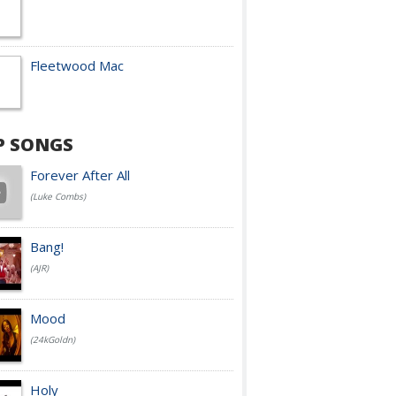
Fleetwood Mac
P SONGS
Forever After All
(Luke Combs)
Bang!
(AJR)
Mood
(24kGoldn)
Holy