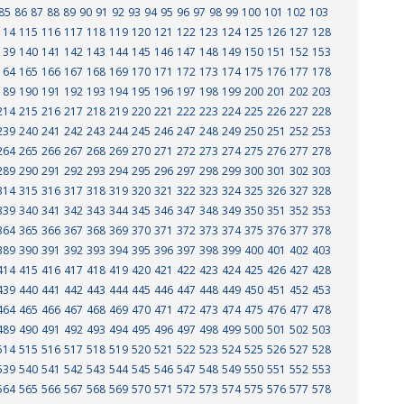
85
86
87
88
89
90
91
92
93
94
95
96
97
98
99
100
101
102
103
114
115
116
117
118
119
120
121
122
123
124
125
126
127
128
139
140
141
142
143
144
145
146
147
148
149
150
151
152
153
164
165
166
167
168
169
170
171
172
173
174
175
176
177
178
189
190
191
192
193
194
195
196
197
198
199
200
201
202
203
214
215
216
217
218
219
220
221
222
223
224
225
226
227
228
239
240
241
242
243
244
245
246
247
248
249
250
251
252
253
264
265
266
267
268
269
270
271
272
273
274
275
276
277
278
289
290
291
292
293
294
295
296
297
298
299
300
301
302
303
314
315
316
317
318
319
320
321
322
323
324
325
326
327
328
339
340
341
342
343
344
345
346
347
348
349
350
351
352
353
364
365
366
367
368
369
370
371
372
373
374
375
376
377
378
389
390
391
392
393
394
395
396
397
398
399
400
401
402
403
414
415
416
417
418
419
420
421
422
423
424
425
426
427
428
439
440
441
442
443
444
445
446
447
448
449
450
451
452
453
464
465
466
467
468
469
470
471
472
473
474
475
476
477
478
489
490
491
492
493
494
495
496
497
498
499
500
501
502
503
514
515
516
517
518
519
520
521
522
523
524
525
526
527
528
539
540
541
542
543
544
545
546
547
548
549
550
551
552
553
564
565
566
567
568
569
570
571
572
573
574
575
576
577
578