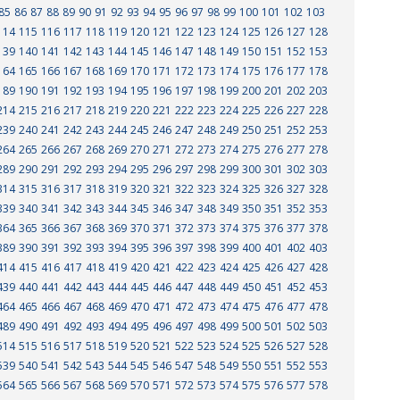
85
86
87
88
89
90
91
92
93
94
95
96
97
98
99
100
101
102
103
114
115
116
117
118
119
120
121
122
123
124
125
126
127
128
139
140
141
142
143
144
145
146
147
148
149
150
151
152
153
164
165
166
167
168
169
170
171
172
173
174
175
176
177
178
189
190
191
192
193
194
195
196
197
198
199
200
201
202
203
214
215
216
217
218
219
220
221
222
223
224
225
226
227
228
239
240
241
242
243
244
245
246
247
248
249
250
251
252
253
264
265
266
267
268
269
270
271
272
273
274
275
276
277
278
289
290
291
292
293
294
295
296
297
298
299
300
301
302
303
314
315
316
317
318
319
320
321
322
323
324
325
326
327
328
339
340
341
342
343
344
345
346
347
348
349
350
351
352
353
364
365
366
367
368
369
370
371
372
373
374
375
376
377
378
389
390
391
392
393
394
395
396
397
398
399
400
401
402
403
414
415
416
417
418
419
420
421
422
423
424
425
426
427
428
439
440
441
442
443
444
445
446
447
448
449
450
451
452
453
464
465
466
467
468
469
470
471
472
473
474
475
476
477
478
489
490
491
492
493
494
495
496
497
498
499
500
501
502
503
514
515
516
517
518
519
520
521
522
523
524
525
526
527
528
539
540
541
542
543
544
545
546
547
548
549
550
551
552
553
564
565
566
567
568
569
570
571
572
573
574
575
576
577
578