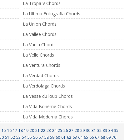
La Tropa V Chords
La Ultima Fotografia Chords
La Union Chords
La Vallee Chords
La Vania Chords
La Velle Chords
La Ventura Chords
La Verdad Chords
La Verdolaga Chords
La Vesse du loup Chords
La Vida Bohème Chords
La Vida Moderna Chords
4
15
16
17
18
19
20
21
22
23
24
25
26
27
28
29
30
31
32
33
34
35
50
51
52
53
54
55
56
57
58
59
60
61
62
63
64
65
66
67
68
69
70