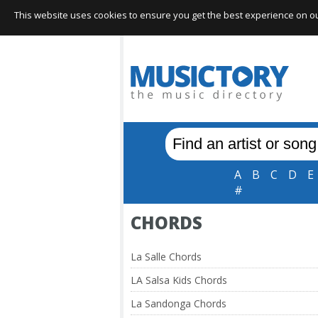
This website uses cookies to ensure you get the best experience on our 
A
B
C
D
E
#
CHORDS
La Salle Chords
LA Salsa Kids Chords
La Sandonga Chords