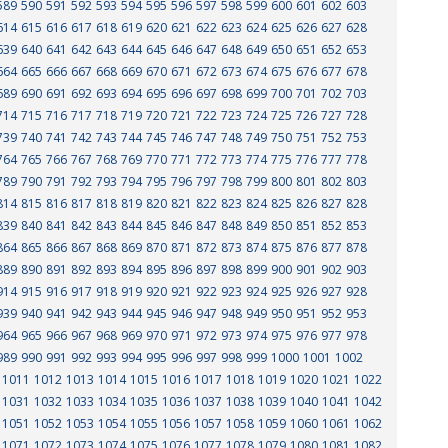
589
590
591
592
593
594
595
596
597
598
599
600
601
602
603
614
615
616
617
618
619
620
621
622
623
624
625
626
627
628
639
640
641
642
643
644
645
646
647
648
649
650
651
652
653
664
665
666
667
668
669
670
671
672
673
674
675
676
677
678
689
690
691
692
693
694
695
696
697
698
699
700
701
702
703
714
715
716
717
718
719
720
721
722
723
724
725
726
727
728
739
740
741
742
743
744
745
746
747
748
749
750
751
752
753
764
765
766
767
768
769
770
771
772
773
774
775
776
777
778
789
790
791
792
793
794
795
796
797
798
799
800
801
802
803
814
815
816
817
818
819
820
821
822
823
824
825
826
827
828
839
840
841
842
843
844
845
846
847
848
849
850
851
852
853
864
865
866
867
868
869
870
871
872
873
874
875
876
877
878
889
890
891
892
893
894
895
896
897
898
899
900
901
902
903
914
915
916
917
918
919
920
921
922
923
924
925
926
927
928
939
940
941
942
943
944
945
946
947
948
949
950
951
952
953
964
965
966
967
968
969
970
971
972
973
974
975
976
977
978
989
990
991
992
993
994
995
996
997
998
999
1000
1001
1002
1011
1012
1013
1014
1015
1016
1017
1018
1019
1020
1021
1022
1031
1032
1033
1034
1035
1036
1037
1038
1039
1040
1041
1042
1051
1052
1053
1054
1055
1056
1057
1058
1059
1060
1061
1062
1071
1072
1073
1074
1075
1076
1077
1078
1079
1080
1081
1082