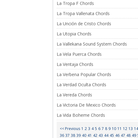
La Tropa F Chords
La Tropa Vallenata Chords
La Unción de Cristo Chords
La Utopia Chords
La Vallekana Sound System Chords
La Vela Puerca Chords
La Ventaja Chords
La Verbena Popular Chords
La Verdad Oculta Chords
La Vereda Chords
La Victoria De Mexico Chords
La Vida Boheme Chords
<< Previous
1
2
3
4
5
6
7
8
9
10
11
12
13
1
36
37
38
39
40
41
42
43
44
45
46
47
48
49