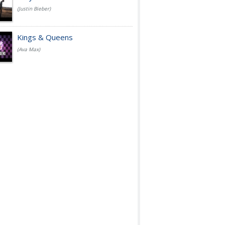
(Justin Bieber)
Kings & Queens
(Ava Max)