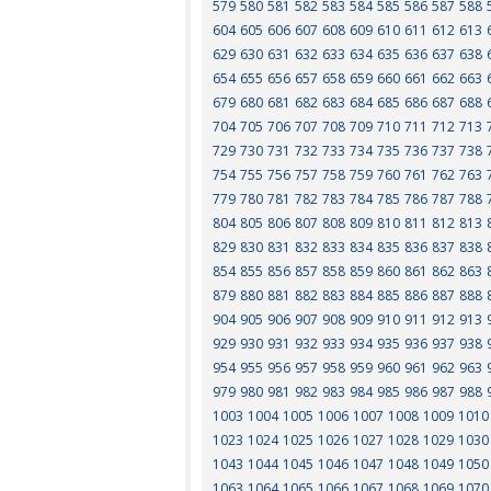
579
580
581
582
583
584
585
586
587
588
604
605
606
607
608
609
610
611
612
613
629
630
631
632
633
634
635
636
637
638
654
655
656
657
658
659
660
661
662
663
679
680
681
682
683
684
685
686
687
688
704
705
706
707
708
709
710
711
712
713
729
730
731
732
733
734
735
736
737
738
754
755
756
757
758
759
760
761
762
763
779
780
781
782
783
784
785
786
787
788
804
805
806
807
808
809
810
811
812
813
829
830
831
832
833
834
835
836
837
838
854
855
856
857
858
859
860
861
862
863
879
880
881
882
883
884
885
886
887
888
904
905
906
907
908
909
910
911
912
913
929
930
931
932
933
934
935
936
937
938
954
955
956
957
958
959
960
961
962
963
979
980
981
982
983
984
985
986
987
988
1003
1004
1005
1006
1007
1008
1009
1010
1023
1024
1025
1026
1027
1028
1029
1030
1043
1044
1045
1046
1047
1048
1049
1050
1063
1064
1065
1066
1067
1068
1069
1070