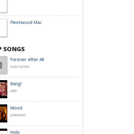
Fleetwood Mac
P SONGS
Forever After All
(Luke Combs)
Bang!
(AJR)
Mood
(24kGoldn)
Holy