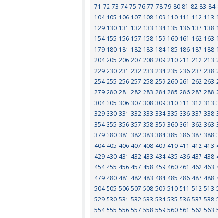
71
72
73
74
75
76
77
78
79
80
81
82
83
84
104
105
106
107
108
109
110
111
112
113
129
130
131
132
133
134
135
136
137
138
154
155
156
157
158
159
160
161
162
163
179
180
181
182
183
184
185
186
187
188
204
205
206
207
208
209
210
211
212
213
229
230
231
232
233
234
235
236
237
238
254
255
256
257
258
259
260
261
262
263
279
280
281
282
283
284
285
286
287
288
304
305
306
307
308
309
310
311
312
313
329
330
331
332
333
334
335
336
337
338
354
355
356
357
358
359
360
361
362
363
379
380
381
382
383
384
385
386
387
388
404
405
406
407
408
409
410
411
412
413
429
430
431
432
433
434
435
436
437
438
454
455
456
457
458
459
460
461
462
463
479
480
481
482
483
484
485
486
487
488
504
505
506
507
508
509
510
511
512
513
529
530
531
532
533
534
535
536
537
538
554
555
556
557
558
559
560
561
562
563