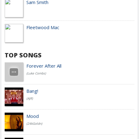
Sam Smith
Fleetwood Mac
TOP SONGS
Forever After All
(Luke Combs)
Bang!
(AJR)
Mood
(24kGoldn)