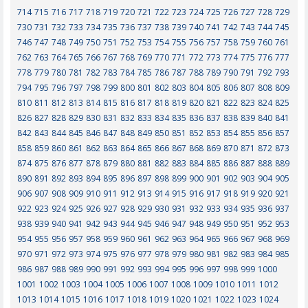
714
715
716
717
718
719
720
721
722
723
724
725
726
727
728
729
730
731
732
733
734
735
736
737
738
739
740
741
742
743
744
745
746
747
748
749
750
751
752
753
754
755
756
757
758
759
760
761
762
763
764
765
766
767
768
769
770
771
772
773
774
775
776
777
778
779
780
781
782
783
784
785
786
787
788
789
790
791
792
793
794
795
796
797
798
799
800
801
802
803
804
805
806
807
808
809
810
811
812
813
814
815
816
817
818
819
820
821
822
823
824
825
826
827
828
829
830
831
832
833
834
835
836
837
838
839
840
841
842
843
844
845
846
847
848
849
850
851
852
853
854
855
856
857
858
859
860
861
862
863
864
865
866
867
868
869
870
871
872
873
874
875
876
877
878
879
880
881
882
883
884
885
886
887
888
889
890
891
892
893
894
895
896
897
898
899
900
901
902
903
904
905
906
907
908
909
910
911
912
913
914
915
916
917
918
919
920
921
922
923
924
925
926
927
928
929
930
931
932
933
934
935
936
937
938
939
940
941
942
943
944
945
946
947
948
949
950
951
952
953
954
955
956
957
958
959
960
961
962
963
964
965
966
967
968
969
970
971
972
973
974
975
976
977
978
979
980
981
982
983
984
985
986
987
988
989
990
991
992
993
994
995
996
997
998
999
1000
1001
1002
1003
1004
1005
1006
1007
1008
1009
1010
1011
1012
1013
1014
1015
1016
1017
1018
1019
1020
1021
1022
1023
1024