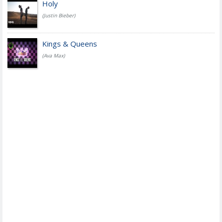
Holy
(Justin Bieber)
Kings & Queens
(Ava Max)