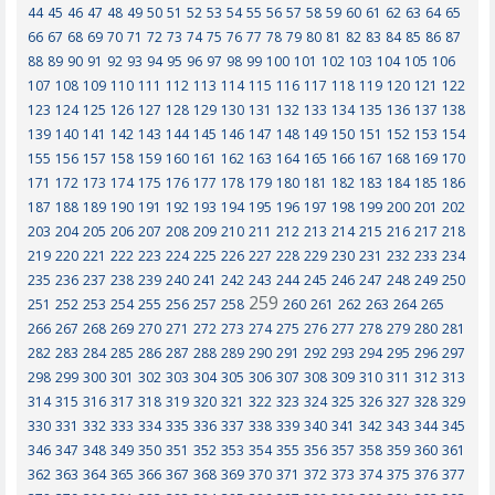
44
45
46
47
48
49
50
51
52
53
54
55
56
57
58
59
60
61
62
63
64
65
66
67
68
69
70
71
72
73
74
75
76
77
78
79
80
81
82
83
84
85
86
87
88
89
90
91
92
93
94
95
96
97
98
99
100
101
102
103
104
105
106
107
108
109
110
111
112
113
114
115
116
117
118
119
120
121
122
123
124
125
126
127
128
129
130
131
132
133
134
135
136
137
138
139
140
141
142
143
144
145
146
147
148
149
150
151
152
153
154
155
156
157
158
159
160
161
162
163
164
165
166
167
168
169
170
171
172
173
174
175
176
177
178
179
180
181
182
183
184
185
186
187
188
189
190
191
192
193
194
195
196
197
198
199
200
201
202
203
204
205
206
207
208
209
210
211
212
213
214
215
216
217
218
219
220
221
222
223
224
225
226
227
228
229
230
231
232
233
234
235
236
237
238
239
240
241
242
243
244
245
246
247
248
249
250
259
251
252
253
254
255
256
257
258
260
261
262
263
264
265
266
267
268
269
270
271
272
273
274
275
276
277
278
279
280
281
282
283
284
285
286
287
288
289
290
291
292
293
294
295
296
297
298
299
300
301
302
303
304
305
306
307
308
309
310
311
312
313
314
315
316
317
318
319
320
321
322
323
324
325
326
327
328
329
330
331
332
333
334
335
336
337
338
339
340
341
342
343
344
345
346
347
348
349
350
351
352
353
354
355
356
357
358
359
360
361
362
363
364
365
366
367
368
369
370
371
372
373
374
375
376
377