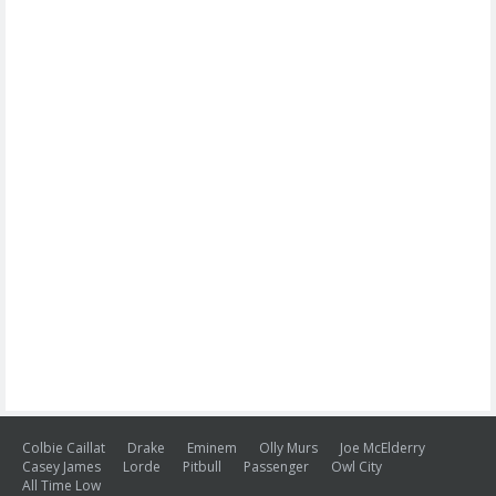
Colbie Caillat
Drake
Eminem
Olly Murs
Joe McElderry
Casey James
Lorde
Pitbull
Passenger
Owl City
All Time Low