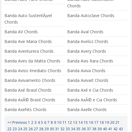
Chords
Banda Auto-SustentÃ¡vel
Banda Autoclave Chords
Chords
Banda AV Chords
Banda Aval Chords
Banda Ave Maria Chords
Banda Aveloz Chords
Banda Aventurera Chords
Banda Avery Chords
Banda Aves da Matta Chords
Banda Avis Rara Chords
Banda Aviso Imediato Chords
Banda Aviva Chords
Banda Avivamento Chords
Banda Avivart Chords
Banda Axé Brasil Chords
Banda Axé e Cia Chords
Banda AxÃ© Brasil Chords
Banda AxÃ© e Cia Chords
Banda Axehits Chords
Banda Axelle Chords
<< Previous
1
2
3
4
5
6
7
8
9
10
11
12
13
14
15
16
17
18
19
20
21
22
23
24
25
26
27
28
29
30
31
32
33
34
35
36
37
38
39
40
41
42
43