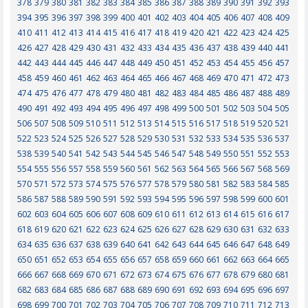
378
379
380
381
382
383
384
385
386
387
388
389
390
391
392
393
394
395
396
397
398
399
400
401
402
403
404
405
406
407
408
409
410
411
412
413
414
415
416
417
418
419
420
421
422
423
424
425
426
427
428
429
430
431
432
433
434
435
436
437
438
439
440
441
442
443
444
445
446
447
448
449
450
451
452
453
454
455
456
457
458
459
460
461
462
463
464
465
466
467
468
469
470
471
472
473
474
475
476
477
478
479
480
481
482
483
484
485
486
487
488
489
490
491
492
493
494
495
496
497
498
499
500
501
502
503
504
505
506
507
508
509
510
511
512
513
514
515
516
517
518
519
520
521
522
523
524
525
526
527
528
529
530
531
532
533
534
535
536
537
538
539
540
541
542
543
544
545
546
547
548
549
550
551
552
553
554
555
556
557
558
559
560
561
562
563
564
565
566
567
568
569
570
571
572
573
574
575
576
577
578
579
580
581
582
583
584
585
586
587
588
589
590
591
592
593
594
595
596
597
598
599
600
601
602
603
604
605
606
607
608
609
610
611
612
613
614
615
616
617
618
619
620
621
622
623
624
625
626
627
628
629
630
631
632
633
634
635
636
637
638
639
640
641
642
643
644
645
646
647
648
649
650
651
652
653
654
655
656
657
658
659
660
661
662
663
664
665
666
667
668
669
670
671
672
673
674
675
676
677
678
679
680
681
682
683
684
685
686
687
688
689
690
691
692
693
694
695
696
697
698
699
700
701
702
703
704
705
706
707
708
709
710
711
712
713