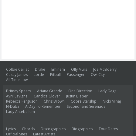
Colbie Caillat
Drake
Eminem
Olly Murs
Joe McElderry
Casey James
Lorde
Pitbull
Passenger
Owl City
All Time Low
Britney Spears
Ariana Grande
One Direction
Lady Gaga
Avril Lavigne
Candice Glover
Justin Bieber
Rebecca Ferguson
Chris Brown
Cobra Starship
Nicki Minaj
N-Dubz
A Day To Remember
Secondhand Serenade
Lady Antebellum
Lyrics
Chords
Discographies
Biographies
Tour Dates
Official Sites
Latest Artists