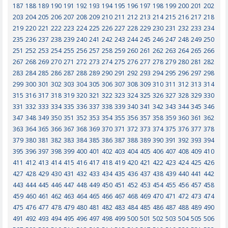
187
188
189
190
191
192
193
194
195
196
197
198
199
200
201
202
203
204
205
206
207
208
209
210
211
212
213
214
215
216
217
218
219
220
221
222
223
224
225
226
227
228
229
230
231
232
233
234
235
236
237
238
239
240
241
242
243
244
245
246
247
248
249
250
251
252
253
254
255
256
257
258
259
260
261
262
263
264
265
266
267
268
269
270
271
272
273
274
275
276
277
278
279
280
281
282
283
284
285
286
287
288
289
290
291
292
293
294
295
296
297
298
299
300
301
302
303
304
305
306
307
308
309
310
311
312
313
314
315
316
317
318
319
320
321
322
323
324
325
326
327
328
329
330
331
332
333
334
335
336
337
338
339
340
341
342
343
344
345
346
347
348
349
350
351
352
353
354
355
356
357
358
359
360
361
362
363
364
365
366
367
368
369
370
371
372
373
374
375
376
377
378
379
380
381
382
383
384
385
386
387
388
389
390
391
392
393
394
395
396
397
398
399
400
401
402
403
404
405
406
407
408
409
410
411
412
413
414
415
416
417
418
419
420
421
422
423
424
425
426
427
428
429
430
431
432
433
434
435
436
437
438
439
440
441
442
443
444
445
446
447
448
449
450
451
452
453
454
455
456
457
458
459
460
461
462
463
464
465
466
467
468
469
470
471
472
473
474
475
476
477
478
479
480
481
482
483
484
485
486
487
488
489
490
491
492
493
494
495
496
497
498
499
500
501
502
503
504
505
506