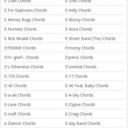
E Craft Chords
E Dott Chords
E For Explosion Chords
E Kelly Chords
E Money Bags Chords
E Mozzy Chords
E Nomine Chords
E Nora Chords
E Rick Rinaldi Chords
E Street Band (The) Chords
E'FEMME Chords
E'morey Chords
E'm~grief~ Chords
E'primo Chords
E's Otherwise Chords
E'ssential Chords
E-150 Chords
E-17 Chords
E-40 Chords
E-40 Feat. Baby Chords
E-a-ski Chords
E-A-Sky Chords
E-case Chords
E-Clypse Chords
E-craft Chords
E-Craig Chords
e-Dancer Chords
E-day Band Chords