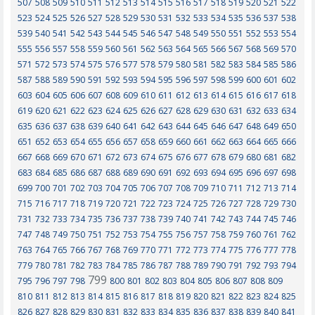
507
508
509
510
511
512
513
514
515
516
517
518
519
520
521
522
523
524
525
526
527
528
529
530
531
532
533
534
535
536
537
538
539
540
541
542
543
544
545
546
547
548
549
550
551
552
553
554
555
556
557
558
559
560
561
562
563
564
565
566
567
568
569
570
571
572
573
574
575
576
577
578
579
580
581
582
583
584
585
586
587
588
589
590
591
592
593
594
595
596
597
598
599
600
601
602
603
604
605
606
607
608
609
610
611
612
613
614
615
616
617
618
619
620
621
622
623
624
625
626
627
628
629
630
631
632
633
634
635
636
637
638
639
640
641
642
643
644
645
646
647
648
649
650
651
652
653
654
655
656
657
658
659
660
661
662
663
664
665
666
667
668
669
670
671
672
673
674
675
676
677
678
679
680
681
682
683
684
685
686
687
688
689
690
691
692
693
694
695
696
697
698
699
700
701
702
703
704
705
706
707
708
709
710
711
712
713
714
715
716
717
718
719
720
721
722
723
724
725
726
727
728
729
730
731
732
733
734
735
736
737
738
739
740
741
742
743
744
745
746
747
748
749
750
751
752
753
754
755
756
757
758
759
760
761
762
763
764
765
766
767
768
769
770
771
772
773
774
775
776
777
778
779
780
781
782
783
784
785
786
787
788
789
790
791
792
793
794
799
795
796
797
798
800
801
802
803
804
805
806
807
808
809
810
811
812
813
814
815
816
817
818
819
820
821
822
823
824
825
826
827
828
829
830
831
832
833
834
835
836
837
838
839
840
841