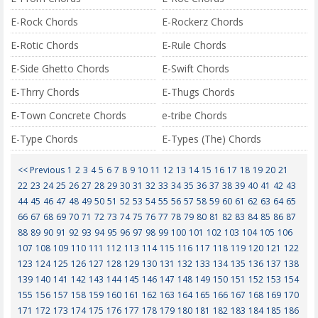
E-Rock Chords
E-Rockerz Chords
E-Rotic Chords
E-Rule Chords
E-Side Ghetto Chords
E-Swift Chords
E-Thrry Chords
E-Thugs Chords
E-Town Concrete Chords
e-tribe Chords
E-Type Chords
E-Types (The) Chords
<< Previous
1
2
3
4
5
6
7
8
9
10
11
12
13
14
15
16
17
18
19
20
21
22
23
24
25
26
27
28
29
30
31
32
33
34
35
36
37
38
39
40
41
42
43
44
45
46
47
48
49
50
51
52
53
54
55
56
57
58
59
60
61
62
63
64
65
66
67
68
69
70
71
72
73
74
75
76
77
78
79
80
81
82
83
84
85
86
87
88
89
90
91
92
93
94
95
96
97
98
99
100
101
102
103
104
105
106
107
108
109
110
111
112
113
114
115
116
117
118
119
120
121
122
123
124
125
126
127
128
129
130
131
132
133
134
135
136
137
138
139
140
141
142
143
144
145
146
147
148
149
150
151
152
153
154
155
156
157
158
159
160
161
162
163
164
165
166
167
168
169
170
171
172
173
174
175
176
177
178
179
180
181
182
183
184
185
186