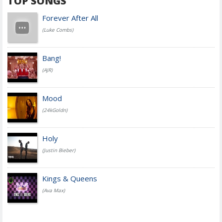
TOP SONGS
Forever After All
(Luke Combs)
Bang!
(AJR)
Mood
(24kGoldn)
Holy
(Justin Bieber)
Kings & Queens
(Ava Max)