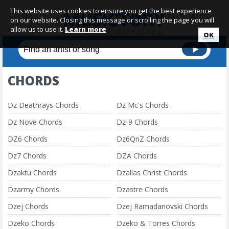
This website uses cookies to ensure you get the best experience
on our website. Closing this message or scrolling the page you will
allow us to use it.
Learn more
OK
CHORDS
Dz Deathrays Chords
Dz Mc's Chords
Dz Nove Chords
Dz-9 Chords
DZ6 Chords
Dz6QnZ Chords
Dz7 Chords
DZA Chords
Dzaktu Chords
Dzalias Christ Chords
Dzarmy Chords
Dzastre Chords
Dzej Chords
Dzej Ramadanovski Chords
Dzeko Chords
Dzeko & Torres Chords