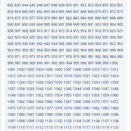
842
843
844
845
846
847
848
849
850
851
852
853
854
855
856
857
858
859
860
861
862
863
864
865
866
867
868
869
870
871
872
873
874
875
876
877
878
879
880
881
882
883
884
885
886
887
888
889
890
891
892
893
894
895
896
897
898
899
900
901
902
903
904
905
906
907
908
909
910
911
912
913
914
915
916
917
918
919
920
921
922
923
924
925
926
927
928
929
930
931
932
933
934
935
936
937
938
939
940
941
942
943
944
945
946
947
948
949
950
951
952
953
954
955
956
957
958
959
960
961
962
963
964
965
966
967
968
969
970
971
972
973
974
975
976
977
978
979
980
981
982
983
984
985
986
987
988
989
990
991
992
993
994
995
996
997
998
999
1000
1001
1002
1003
1004
1005
1006
1007
1008
1009
1010
1011
1012
1013
1014
1015
1016
1017
1018
1019
1020
1021
1022
1023
1024
1025
1026
1027
1028
1029
1030
1031
1032
1033
1034
1035
1036
1037
1038
1039
1040
1041
1042
1043
1044
1045
1046
1047
1048
1049
1050
1051
1052
1053
1054
1055
1056
1057
1058
1059
1060
1061
1062
1063
1064
1065
1066
1067
1068
1069
1070
1071
1072
1073
1074
1075
1076
1077
1078
1079
1080
1081
1082
1083
1084
1085
1086
1087
1088
1089
1090
1091
1092
1093
1094
1095
1096
1097
1098
1099
1100
1101
1102
1103
1104
1105
1106
1107
1108
1109
1110
1111
1112
1113
1114
1115
1116
1117
1118
1119
1120