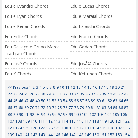
Edu e Evandro Chords
Edu e Lucas Chords
Edu e Lyan Chords
Edu e Maraial Chords
Edu e Renan Chords
Edu Falaschi Chords
Edu Foltz Chords
Edu Franco Chords
Edu Gaitaço e Grupo Marca
Edu Godah Chords
Tradição Chords
Edu José Chords
Edu JosÃ© Chords
Edu K Chords
Edu Kettunen Chords
<< Previous
1
2
3
4
5
6
7
8
9
10
11
12
13
14
15
16
17
18
19
20
21
22
23
24
25
26
27
28
29
30
31
32
33
34
35
36
37
38
39
40
41
42
43
44
45
46
47
48
49
50
51
52
53
54
55
56
57
58
59
60
61
62
63
64
65
66
67
68
69
70
71
72
73
74
75
76
77
78
79
80
81
82
83
84
85
86
87
88
89
90
91
92
93
94
95
96
97
98
99
100
101
102
103
104
105
106
107
108
109
110
111
112
113
114
115
116
117
118
119
120
121
122
123
124
125
126
127
128
129
130
131
132
133
134
135
136
137
138
139
140
141
142
143
144
145
146
147
148
149
150
151
152
153
154