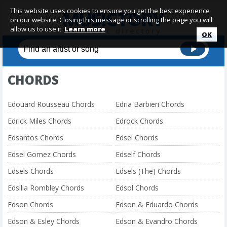
This website uses cookies to ensure you get the best experience
on our website. Closing this message or scrolling the page you will
allow us to use it.
Learn more
OK
CHORDS
Edouard Rousseau Chords
Edria Barbieri Chords
Edrick Miles Chords
Edrock Chords
Edsantos Chords
Edsel Chords
Edsel Gomez Chords
Edself Chords
Edsels Chords
Edsels (The) Chords
Edsilia Rombley Chords
Edsol Chords
Edson Chords
Edson & Eduardo Chords
Edson & Esley Chords
Edson & Evandro Chords