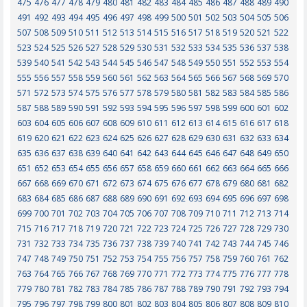
475
476
477
478
479
480
481
482
483
484
485
486
487
488
489
490
491
492
493
494
495
496
497
498
499
500
501
502
503
504
505
506
507
508
509
510
511
512
513
514
515
516
517
518
519
520
521
522
523
524
525
526
527
528
529
530
531
532
533
534
535
536
537
538
539
540
541
542
543
544
545
546
547
548
549
550
551
552
553
554
555
556
557
558
559
560
561
562
563
564
565
566
567
568
569
570
571
572
573
574
575
576
577
578
579
580
581
582
583
584
585
586
587
588
589
590
591
592
593
594
595
596
597
598
599
600
601
602
603
604
605
606
607
608
609
610
611
612
613
614
615
616
617
618
619
620
621
622
623
624
625
626
627
628
629
630
631
632
633
634
635
636
637
638
639
640
641
642
643
644
645
646
647
648
649
650
651
652
653
654
655
656
657
658
659
660
661
662
663
664
665
666
667
668
669
670
671
672
673
674
675
676
677
678
679
680
681
682
683
684
685
686
687
688
689
690
691
692
693
694
695
696
697
698
699
700
701
702
703
704
705
706
707
708
709
710
711
712
713
714
715
716
717
718
719
720
721
722
723
724
725
726
727
728
729
730
731
732
733
734
735
736
737
738
739
740
741
742
743
744
745
746
747
748
749
750
751
752
753
754
755
756
757
758
759
760
761
762
763
764
765
766
767
768
769
770
771
772
773
774
775
776
777
778
779
780
781
782
783
784
785
786
787
788
789
790
791
792
793
794
795
796
797
798
799
800
801
802
803
804
805
806
807
808
809
810