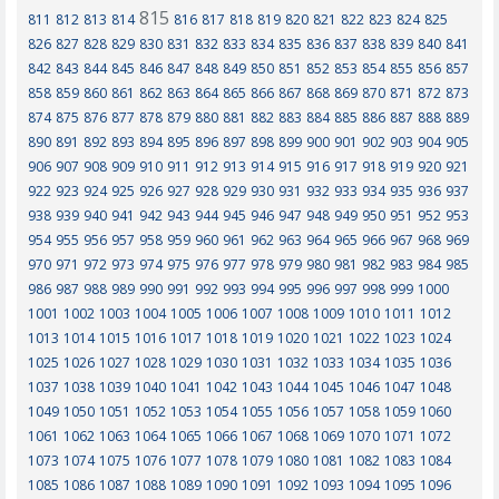
815
811
812
813
814
816
817
818
819
820
821
822
823
824
825
826
827
828
829
830
831
832
833
834
835
836
837
838
839
840
841
842
843
844
845
846
847
848
849
850
851
852
853
854
855
856
857
858
859
860
861
862
863
864
865
866
867
868
869
870
871
872
873
874
875
876
877
878
879
880
881
882
883
884
885
886
887
888
889
890
891
892
893
894
895
896
897
898
899
900
901
902
903
904
905
906
907
908
909
910
911
912
913
914
915
916
917
918
919
920
921
922
923
924
925
926
927
928
929
930
931
932
933
934
935
936
937
938
939
940
941
942
943
944
945
946
947
948
949
950
951
952
953
954
955
956
957
958
959
960
961
962
963
964
965
966
967
968
969
970
971
972
973
974
975
976
977
978
979
980
981
982
983
984
985
986
987
988
989
990
991
992
993
994
995
996
997
998
999
1000
1001
1002
1003
1004
1005
1006
1007
1008
1009
1010
1011
1012
1013
1014
1015
1016
1017
1018
1019
1020
1021
1022
1023
1024
1025
1026
1027
1028
1029
1030
1031
1032
1033
1034
1035
1036
1037
1038
1039
1040
1041
1042
1043
1044
1045
1046
1047
1048
1049
1050
1051
1052
1053
1054
1055
1056
1057
1058
1059
1060
1061
1062
1063
1064
1065
1066
1067
1068
1069
1070
1071
1072
1073
1074
1075
1076
1077
1078
1079
1080
1081
1082
1083
1084
1085
1086
1087
1088
1089
1090
1091
1092
1093
1094
1095
1096