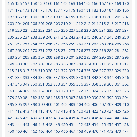
155
156
157
158
159
160
161
162
163
164
165
166
167
168
169
170
171
172
173
174
175
176
177
178
179
180
181
182
183
184
185
186
187
188
189
190
191
192
193
194
195
196
197
198
199
200
201
202
203
204
205
206
207
208
209
210
211
212
213
214
215
216
217
218
219
220
221
222
223
224
225
226
227
228
229
230
231
232
233
234
235
236
237
238
239
240
241
242
243
244
245
246
247
248
249
250
251
252
253
254
255
256
257
258
259
260
261
262
263
264
265
266
267
268
269
270
271
272
273
274
275
276
277
278
279
280
281
282
283
284
285
286
287
288
289
290
291
292
293
294
295
296
297
298
299
300
301
302
303
304
305
306
307
308
309
310
311
312
313
314
315
316
317
318
319
320
321
322
323
324
325
326
327
328
329
330
331
332
333
334
335
336
337
338
339
340
341
342
343
344
345
346
347
348
349
350
351
352
353
354
355
356
357
358
359
360
361
362
363
364
365
366
367
368
369
370
371
372
373
374
375
376
377
378
379
380
381
382
383
384
385
386
387
388
389
390
391
392
393
394
395
396
397
398
399
400
401
402
403
404
405
406
407
408
409
410
411
412
413
414
415
416
417
418
419
420
421
422
423
424
425
426
427
428
429
430
431
432
433
434
435
436
437
438
439
440
441
442
443
444
445
446
447
448
449
450
451
452
453
454
455
456
457
458
459
460
461
462
463
464
465
466
467
468
469
470
471
472
473
474