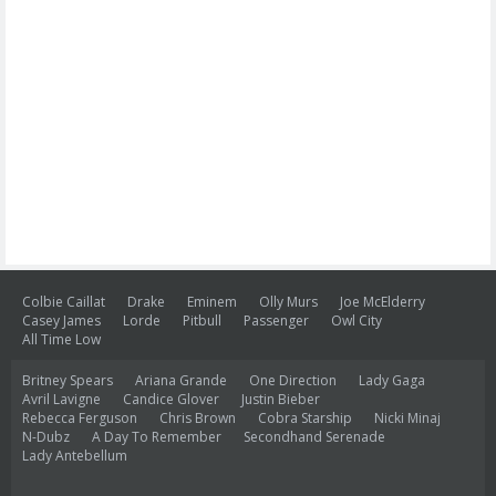
Colbie Caillat
Drake
Eminem
Olly Murs
Joe McElderry
Casey James
Lorde
Pitbull
Passenger
Owl City
All Time Low
Britney Spears
Ariana Grande
One Direction
Lady Gaga
Avril Lavigne
Candice Glover
Justin Bieber
Rebecca Ferguson
Chris Brown
Cobra Starship
Nicki Minaj
N-Dubz
A Day To Remember
Secondhand Serenade
Lady Antebellum