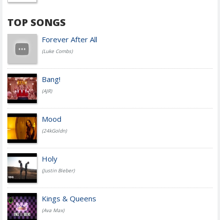
TOP SONGS
Forever After All
(Luke Combs)
Bang!
(AJR)
Mood
(24kGoldn)
Holy
(Justin Bieber)
Kings & Queens
(Ava Max)